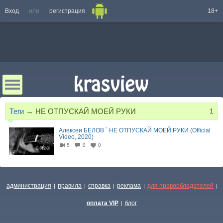
Вход
или
регистрация
18+
Теги
→
НЕ ОТПУСКАЙ МОЕЙ РУКИ
1
Алексеи БЕЛОВ ` НЕ ОТПУСКАЙ МОЕЙ РУКИ (Official
Video, 2020)
5
0
0
04:20
администрация
правила
справка
реклама
для правообладателей
|
|
|
|
|
оплата VIP
блог
|