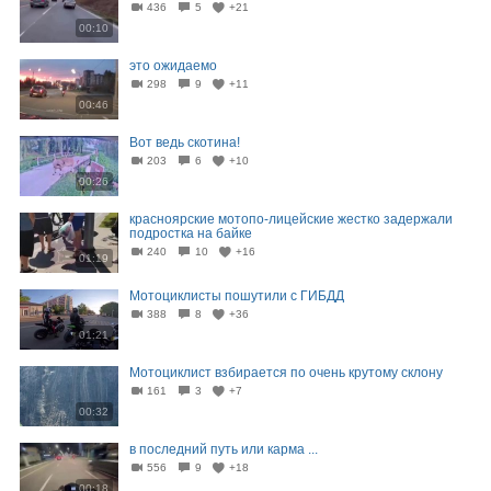
436
5
+21
00:10
это ожидаемо
298
9
+11
00:46
Вот ведь скотина!
203
6
+10
00:26
красноярские мотопо-лицейские жестко задержали
подростка на байке
240
10
+16
01:19
Мотоциклисты пошутили с ГИБДД
388
8
+36
01:21
Мотоциклист взбирается по очень крутому склону
161
3
+7
00:32
в последний путь или карма ...
556
9
+18
00:18