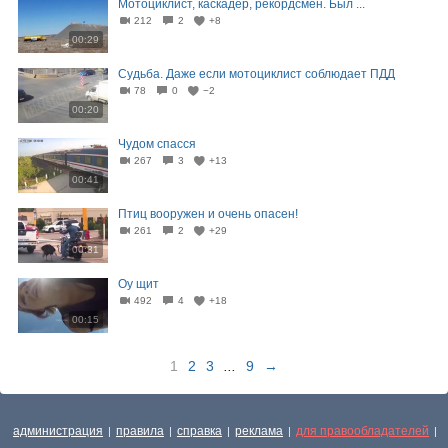
Мотоциклист, каскадёр, рекордсмен. Был ...
212
2
+8
00:29
Судьба. Даже если мотоциклист соблюдает ПДД
78
0
−2
00:20
Чудом спасся
267
3
+13
00:41
Птиц вооружен и очень опасен!
261
2
+29
00:31
Оу щит
492
4
+18
00:15
1
2
3
...
9
→
администрация
правила
справка
реклама
для правообладателей
|
|
|
|
|