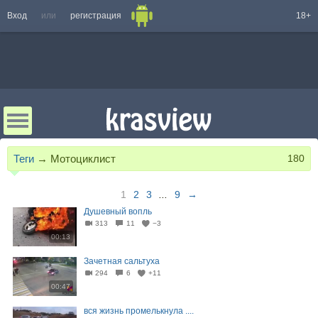
Вход
или
регистрация
18+
Теги
→
Мотоциклист
180
1
2
3
...
9
→
Душевный вопль
313
11
−3
00:13
Зачетная сальтуха
294
6
+11
00:47
вся жизнь промелькнула ....