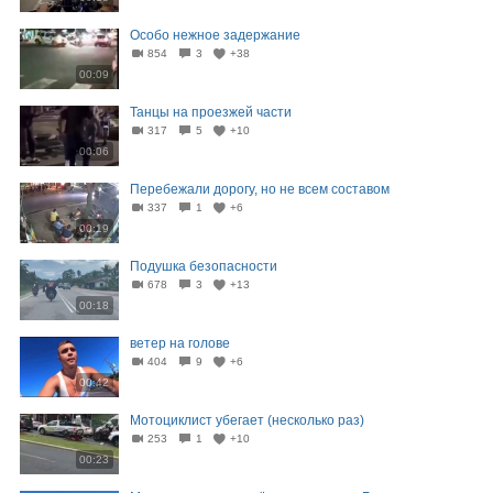
Особо нежное задержание
854
3
+38
00:09
Танцы на проезжей части
317
5
+10
00:06
Перебежали дорогу, но не всем составом
337
1
+6
00:19
Подушка безопасности
678
3
+13
00:18
ветер на голове
404
9
+6
00:42
Мотоциклист убегает (несколько раз)
253
1
+10
00:23