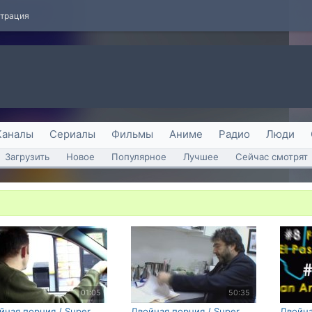
страция
Каналы
Сериалы
Фильмы
Аниме
Радио
Люди
Загрузить
Новое
Популярное
Лучшее
Сейчас смотрят
01:05
50:35
йная порция / Super
Двойная порция / Super
Двойна