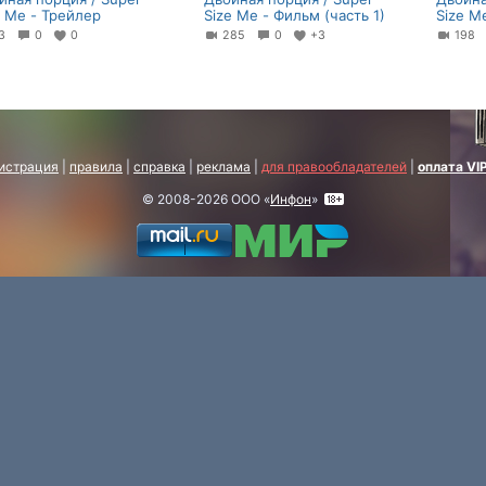
e Me - Трейлер
Size Me - Фильм (часть 1)
Size M
83
0
0
285
0
+3
198
истрация
|
правила
|
справка
|
реклама
|
для правообладателей
|
оплата VI
© 2008-2026 ООО «
Инфон
»