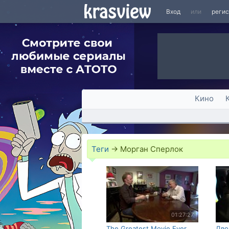
Вход
или
реги
Кино
Теги
→
Морган Сперлок
01:27:27
The Greatest Movie Ever
Дво