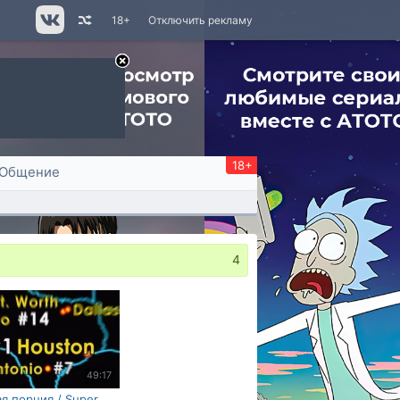
18+
Отключить рекламу
18+
Общение
4
49:17
я порция / Super