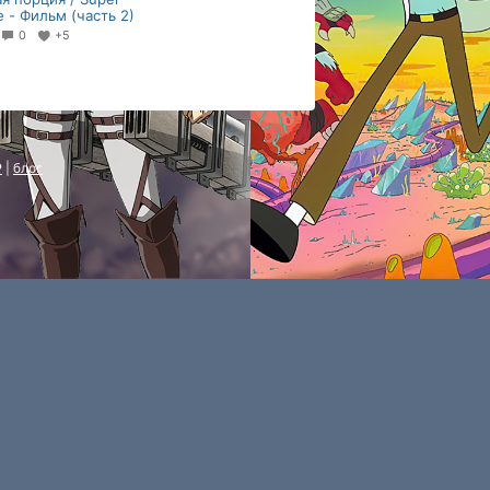
e - Фильм (часть 2)
0
+5
P
|
блог