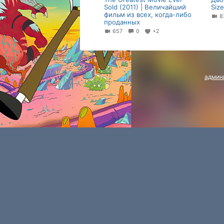
Sold (2011) | Величайший
Siz
фильм из всех, когда-либо
проданных
657
0
+2
админ