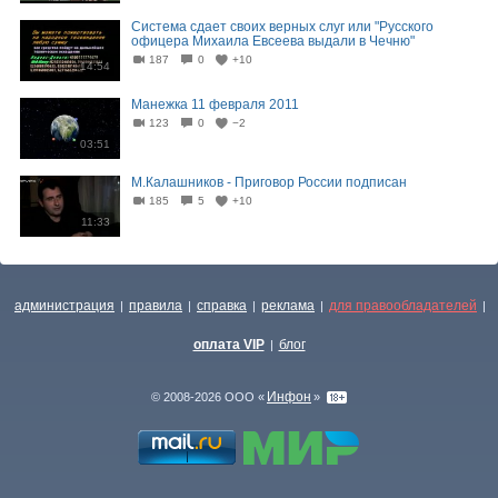
Система сдает своих верных слуг или "Русского
офицера Михаила Евсеева выдали в Чечню"
187
0
+10
14:54
Манежка 11 февраля 2011
123
0
−2
03:51
М.Калашников - Приговор России подписан
185
5
+10
11:33
администрация
правила
справка
реклама
для правообладателей
|
|
|
|
|
оплата VIP
блог
|
Инфон
© 2008-2026 ООО «
»