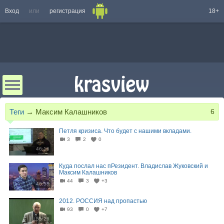
Вход
или
регистрация
18+
Теги
→
Максим Калашников
6
Петля кризиса. Что будет с нашими вкладами.
3
2
0
46:16
Куда послал нас пРезидент. Владислав Жуковский и
Максим Калашников
44
3
+3
46:58
2012. РОССИЯ над пропастью
93
0
+7
55:26