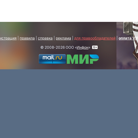
истрация
|
правила
|
справка
|
реклама
|
для правообладателей
|
оплата VI
© 2008-2026 ООО «
Инфон
»