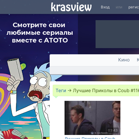
Вход
или
реги
Кино
Теги
→
Лучшие Приколы в Coub #11
03:43
Лучшие Приколы в Coub