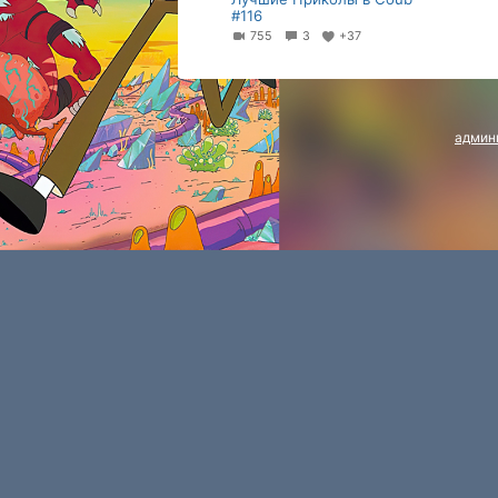
#116
755
3
+37
админ