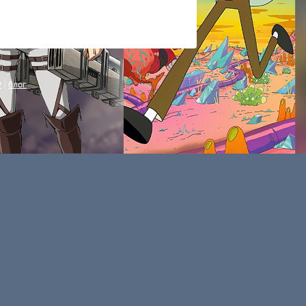
P
|
блог