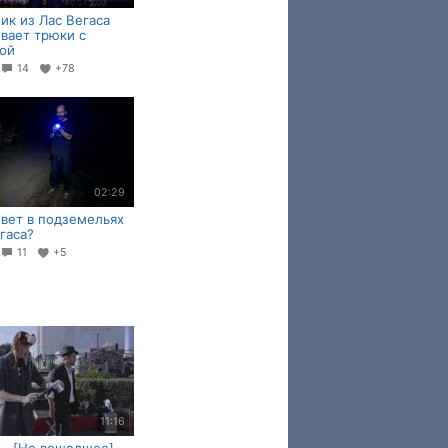
ик из Лас Вегаса
вает трюки с
ой
14
+78
02:29
вет в подземельях
гаса?
11
+5
11:16