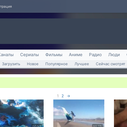
страция
Каналы
Сериалы
Фильмы
Аниме
Радио
Люди
Загрузить
Новое
Популярное
Лучшее
Сейчас смотрят
1
2
→
00:53
00:25