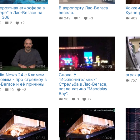
ероятная атмосфера в
В аэропорту Лас-Вегаса
Хоккеи
ере" в Лас-Вегасе на
весело.
Кузнец
 306
249
1
+3
40
69
2
+2
14:04
02:02
lin News 24 с Климом
Снова. У
атракц
овым - про стрельбу в
"Исключительных"
757
-Вегасе и её причины
Стрельба.в Лас-Вегасе,
возле казино "Mandalay
50
10
+2
Bay".
96
3
+2
00:51
00:20