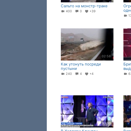
Сальто на монстр-траке
Огр
одн
400
0
+39
1
02:58
Как утонуть посреди
Бри
пустыни
выд
240
4
+4
6
00:50