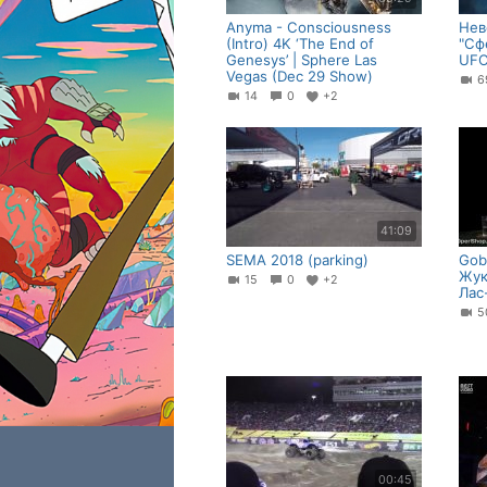
Anyma - Consciousness
Нев
(Intro) 4K ‘The End of
"Сф
Genesys’ | Sphere Las
UFC
Vegas (Dec 29 Show)
14
0
+2
41:09
SEMA 2018 (parking)
Gob
Жук
15
0
+2
Лас
00:45