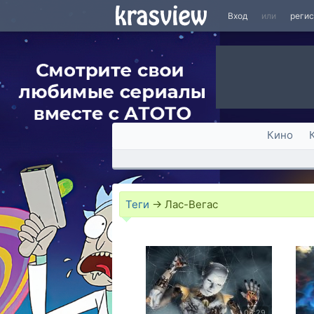
Вход
или
реги
Кино
Теги
→
Лас-Вегас
06:29