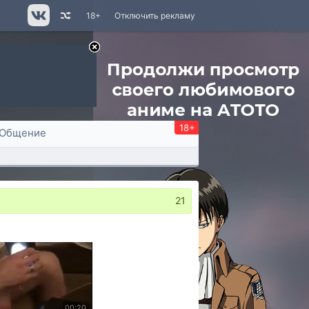
18+
Отключить рекламу
18+
Общение
21
00:20