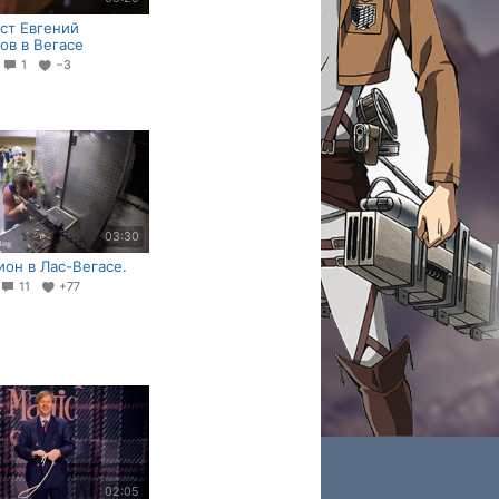
ст Евгений
ов в Вегасе
2
1
−3
03:30
ион в Лас-Вегасе.
11
+77
02:05