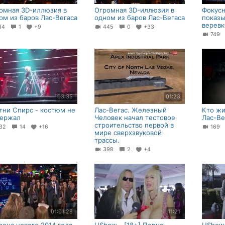
омная 3D-иллюзия в
Огромная 3D-иллюзия в
Фокусн
ом из баров Лас-Вегаса
одном из баров Лас-Вегаса
показы
веревк
34
1
+9
445
0
+33
749
03:35
01:23
тни Спирс - костюм не
Лас-Вегас. Железный
Кто жи
ержал
Человек начал тестовое
Лас-Ве
строительство первой в
32
14
+16
169
мире сверхзвуковой
трассы.
398
2
+4
01:01:28
11:21