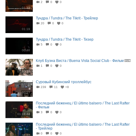
2
0
0
01:33
Тундра / Tundra / The Tikrit - Трейлер
20
0
0
01:19
Тундра / Tundra / The Tikrit - Тизер
5
0
0
00:46
Клуб Буэна Виста / Buena Vista Social Club - Фильм
1
0
0
01:40:37
Суровый Кубинский троллейбус⁠⁠
239
11
+8
00:27
Последний беженец / El último balsero / The Last Rafter
- Фильм
3
0
0
01:18:44
Последний беженец / El último balsero / The Last Rafter
- Трейлер
0
0
0
01:27