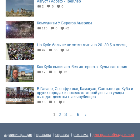
Август / Agosto - Трейлер
2
0
0
02:31
Коммунизм У Берегов Америки
115
0
+2
00:15
На Кубе больше не хотят жить на 20 -30 $ в месяц
99
30
+4
00:29
Как Куба выживает без интернета .Культ сантерия
17
0
+2
23:07
В Гаване, Сьенфуэгосе, Камагуэе, Сантьяго-де-Куба и
других городах и поселках второй день на улицы
выходят десятки тысяч кубинцев
01:55
13
1
0
1
2
3
...
6
→
администрация
правила
справка
реклама
для правообладателей
|
|
|
|
|