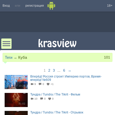
Вход
или
регистрация
18+
Теги
→
Куба
101
1
2
3
...
6
→
Вперёд! Россия строит Империю портов, Время-
вперёд! №609
9
0
+1
10:26
Тундра / Tundra / The Tikrit - Фильм
10
0
0
31:02
Тундра / Tundra / The Tikrit - Отрывок