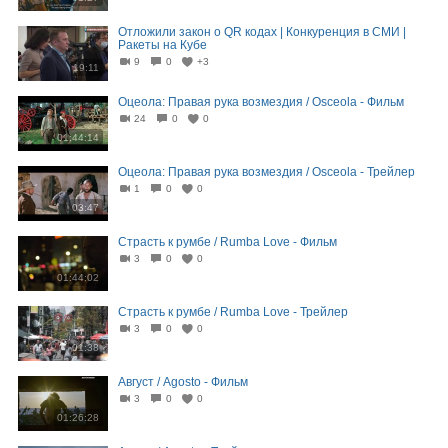
Отложили закон о QR кодах | Конкуренция в СМИ |
Ракеты на Кубе
9
0
+3
19:11
Оцеола: Правая рука возмездия / Osceola - Фильм
24
0
0
01:44:14
Оцеола: Правая рука возмездия / Osceola - Трейлер
1
0
0
03:47
Страсть к румбе / Rumba Love - Фильм
3
0
0
01:44:02
Страсть к румбе / Rumba Love - Трейлер
3
0
0
01:38
Август / Agosto - Фильм
3
0
0
01:26:28