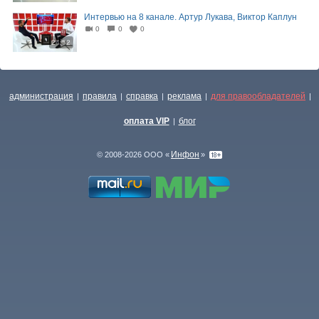
Интервью на 8 канале. Артур Лукава, Виктор Каплун
0
0
0
24:52
администрация
правила
справка
реклама
для правообладателей
|
|
|
|
|
оплата VIP
блог
|
Инфон
© 2008-2026 ООО «
»