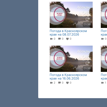
01:36
Погода в Красноярском
Пог
крае на 08.07.2026
кра
0
0
0
01:36
Погода в Красноярском
Пог
крае на 16.06.2026
кра
2
0
0