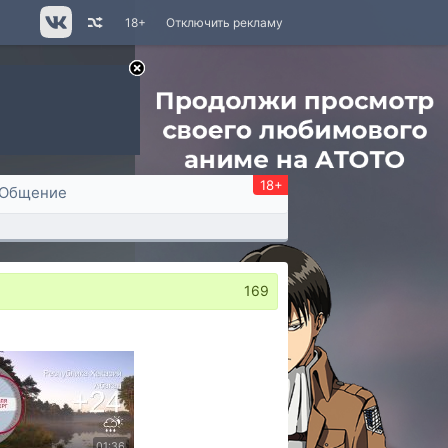
18+
Отключить рекламу
18+
Общение
169
01:36