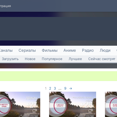
страция
Каналы
Сериалы
Фильмы
Аниме
Радио
Люди
Загрузить
Новое
Популярное
Лучшее
Сейчас смотрят
1
2
3
...
9
→
01:36
01:36