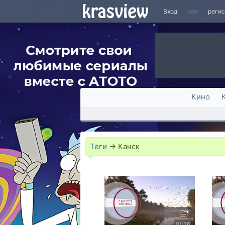
Вход
или
реги
Кино
Теги
→
Канск
01:36