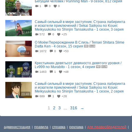
Бегущий человек / Running Man - 9 сезон, 812 серия
1
0
0
01:37:55
Самый сильный в мире заступник: Страна лабиринта
и искатели приключений / Sekai Saikyou no Kouei:
Meikyuukoku no Shinjin Tansakusha - 1 сезон, 3 серия
23:47
572
0
+25
О Моём Перерождении В Слизь / Tensei Shitara Slime
Datta Ken - 4 сезон, 15 серия
1672
0
+53
24:04
Крестьянин девятьсот девяносто девятого уровня /
Lv999 no Murabito - 1 сезон, 4 серия
1463
1
+48
23:50
Самый сильный в мире заступник: Страна лабиринта
и искатели приключений / Sekai Saikyou no Kouei:
Meikyuukoku no Shinjin Tansakusha - 1 сезон, 2 серия
23:40
689
1
+28
1
2
3
...
316
→
администрация
правила
справка
реклама
для правообладателей
|
|
|
|
|