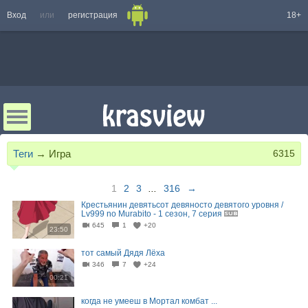
Вход
или
регистрация
18+
Теги
→
Игра
6315
1
2
3
...
316
→
Крестьянин девятьсот девяносто девятого уровня /
Lv999 no Murabito - 1 сезон, 7 серия
645
1
+20
23:50
тот самый Дядя Лёха
346
7
+24
00:21
когда не умееш в Мортал комбат ...