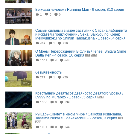
Бегущий человек / Running Man - 9 сезон, 813 серия
1
0
0
01:40:09
Самый сильный в мире заступник: Страна лабиринта
и искатели приключений / Sekai Saikyou no Kouei:
Meikyuukoku no Shinjin Tansakusha - 1 сезон, 4 серия
23:40
482
1
+19
О Моём Перерождении В Слизь / Tensei Shitara Slime
Datta Ken - 4 сезон, 16 серия
1501
4
+44
24:00
безмятежность
272
1
+20
00:17
Крестьянин девятьсот девяносто девятого уровня /
Lv999 no Murabito - 1 сезон, 5 серия
1306
0
+39
23:50
Рыцарь-Скелет в Ином Мире / Gaikotsu Kishi-sama,
Tadaima Isekai e Odekakechuu - 2 сезон, 3 серия
23:50
1001
0
+44