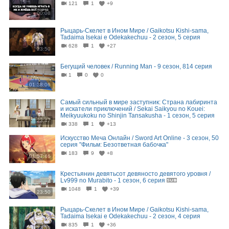
121
1
+9
00:08
Рыцарь-Скелет в Ином Мире / Gaikotsu Kishi-sama,
Tadaima Isekai e Odekakechuu - 2 сезон, 5 серия
628
1
+27
23:50
Бегущий человек / Running Man - 9 сезон, 814 серия
1
0
0
01:38:06
Самый сильный в мире заступник: Страна лабиринта
и искатели приключений / Sekai Saikyou no Kouei:
Meikyuukoku no Shinjin Tansakusha - 1 сезон, 5 серия
23:47
338
1
+13
Искусство Меча Онлайн / Sword Art Online - 3 сезон, 50
серия "Фильм: Безответная бабочка"
183
9
+8
01:57:46
Крестьянин девятьсот девяносто девятого уровня /
Lv999 no Murabito - 1 сезон, 6 серия
1048
1
+39
23:50
Рыцарь-Скелет в Ином Мире / Gaikotsu Kishi-sama,
Tadaima Isekai e Odekakechuu - 2 сезон, 4 серия
835
1
+36
23:50