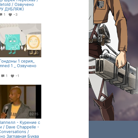
Retold / Озвучено
ТРУ ДУБЛЯЖ)
1
−3
02:40
Гондоны 1 серия_
ned 1 _ Озвучено
5
1
−1
02:15
аппелл - Курение с
 / Dave Chappelle -
onversations /
но Заглавная Буква