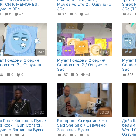
KTONIK MEMORIES /
Movies vs Life 2 / Озвучено
Shrek 
учено ЗБс
ЗБс
ЗБс (
61
0
+7
94
0
+4
62
01:47
01:32
ьт Гондоны 3 серия_
Мульт Гондоны 2 серия/
Мульт 
domned 3 _ Озвучено
Condomned 2 / Озвучено
Condom
ЗБс
ЗБс
88
0
0
167
0
+4
32
04:32
03:26
с Рок - Контроль Пуль /
Вечернее Свидание / He
Дэйв Ш
s Rock - Gun Control /
Said She Said / Озвучено
белыми
учено Заглавная Буква
Заглавная Буква
Weed C
Озвуче
11
0
+4
49
2
+4