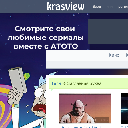
Вход
или
реги
Кино
Теги
→
Заглавная Буква
01:30:05
Шрек - ремейк / Shrek
СИЛ