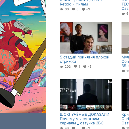
Retold - Фильм
TEC
Озв
66
0
+3
02:47
5 стадий принятия плохой
Мул
стрижки
Con
ЗБс
203
1
−3
1
05:49
ШОК! УЧЁНЫЕ ДОКАЗАЛИ
Кри
Почему мы смотрим
Chri
сериалы _ озвучка ЗБС
Озв
48
0
+3
1