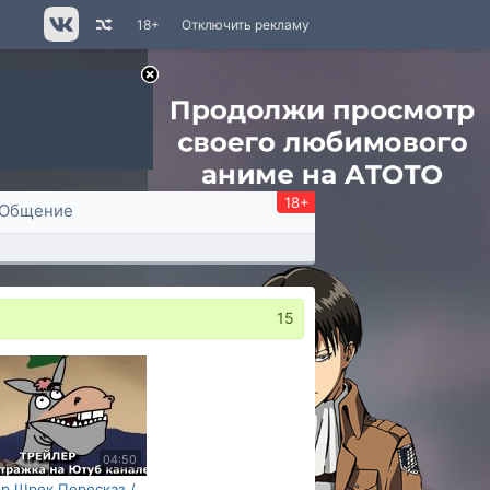
18+
Отключить рекламу
18+
Общение
15
04:50
р Шрек Пересказ /