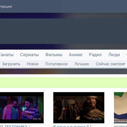
страция
Каналы
Сериалы
Фильмы
Аниме
Радио
Люди
Загрузить
Новое
Популярное
Лучшее
Сейчас смотрят
09:16
03:05
А ТЕКТОНИКА /
В кино и в жизни 2 /
трейле