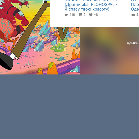
(Драгни aka. PLOHOSPAL -
Пло
Я спасу твою красоту)
Оде
116
2
+8
4
админ