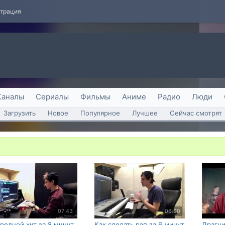
страция
Каналы
Сериалы
Фильмы
Аниме
Радио
Люди
Загрузить
Новое
Популярное
Лучшее
Сейчас смотрят
07:43
06:00
редной хит за 8 минут.
Как сделать рэп за 6 минут
Драгни