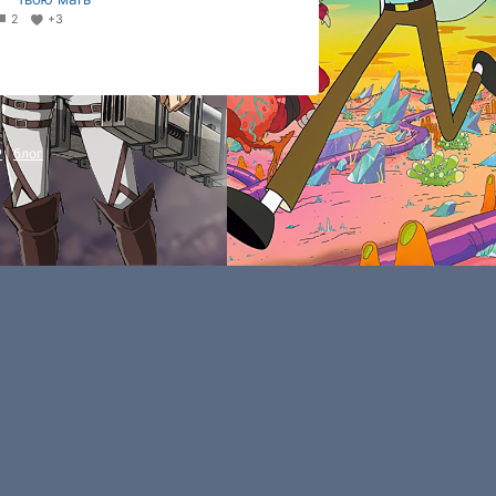
2
+3
P
|
блог