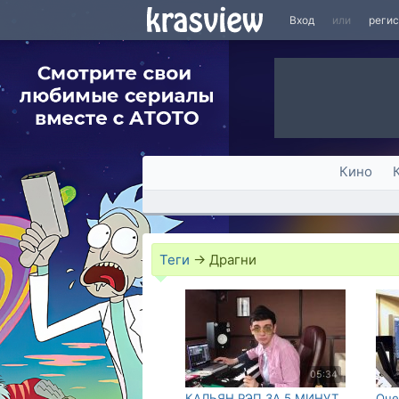
Вход
или
реги
Кино
Теги
→
Драгни
05:34
КАЛЬЯН РЭП ЗА 5 МИНУТ
Оче