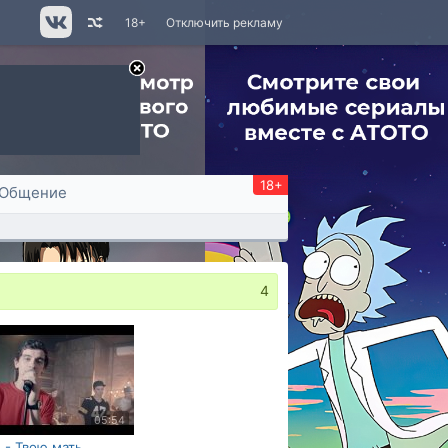
18+
Отключить рекламу
18+
Общение
4
05:54
 - Твою мать