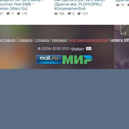
хоспал feat БМВ -
(Драгни aka. PLOHOSPAL)
74
ялко (Mary Gu)
#сосикирпичбой
87
11
+70
166
3
+23
истрация
|
правила
|
справка
|
реклама
|
для правообладателей
|
оплата VI
© 2008-2026 ООО «
Инфон
»