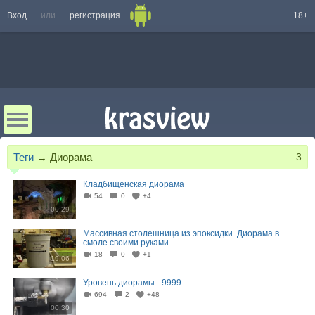
Вход
или
регистрация
18+
Теги
→
Диорама
3
Кладбищенская диорама
54
0
+4
00:29
Массивная столешница из эпоксидки. Диорама в
смоле своими руками.
18
0
+1
19:06
Уровень диорамы - 9999
694
2
+48
00:30