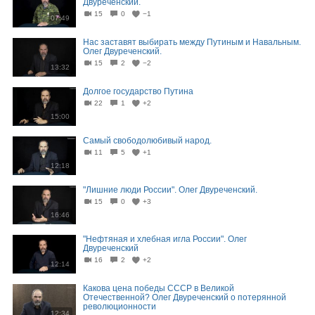
Двуреченский.
15
0
−1
07:49
Нас заставят выбирать между Путиным и Навальным.
Олег Двуреченский.
15
2
−2
13:32
Долгое государство Путина
22
1
+2
15:00
Самый свободолюбивый народ.
11
5
+1
12:18
"Лишние люди России". Олег Двуреченский.
15
0
+3
16:46
"Нефтяная и хлебная игла России". Олег
Двуреченский
16
2
+2
12:14
Какова цена победы СССР в Великой
Отечественной? Олег Двуреченский о потерянной
революционности
12:34