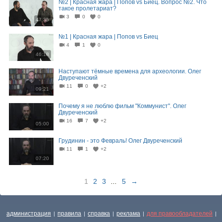
№2 | Красная жара | Попов vs Биец. Вопрос №2. Что
такое пролетариат?
3
0
0
47:35
№1 | Красная жара | Попов vs Биец
4
1
0
46:18
Наступают тёмные времена для археологии. Олег
Двуреченский
11
0
+2
09:21
Почему я не люблю фильм "Коммунист". Олег
Двуреченский
16
7
+2
05:00
Грудинин - это Февраль! Олег Двуреченский
11
1
+2
07:20
1
2
3
...
5
→
администрация
правила
справка
реклама
для правообладателей
|
|
|
|
|