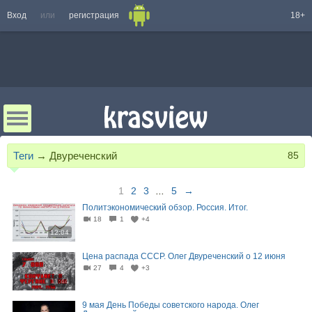
Вход
или
регистрация
18+
Теги
→
Двуреченский
85
1
2
3
...
5
→
Политэкономический обзор. Россия. Итог.
18
1
+4
12:04
Цена распада СССР. Олег Двуреченский о 12 июня
27
4
+3
11:44
9 мая День Победы советского народа. Олег