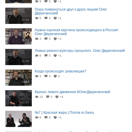
9
0
+1
Пора повернуться друг к другу лицом! Олег
Двуреченский
5
0
+1
07:50
Нужна научная картина происходящего в России!
Олег Двуреченский
3
0
+1
28:16
Левые реконструкторы прошлого. Олег Двуреченский
8
0
+1
11:58
Когда происходят революции?
3
0
0
29:12
Кризис левого движения #ОлегДвуреченский
10
0
+4
12:20
№7 | Красная жара | Попов vs Биец
8
8
+1
17:55