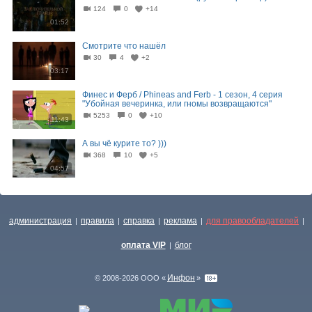
124
0
+14
01:52
Смотрите что нашёл
30
4
+2
03:17
Финес и Ферб / Phineas and Ferb - 1 сезон, 4 серия
"Убойная вечеринка, или гномы возвращаются"
5253
0
+10
11:43
А вы чё курите то? )))
368
10
+5
04:57
администрация
правила
справка
реклама
для правообладателей
|
|
|
|
|
оплата VIP
блог
|
Инфон
© 2008-2026 ООО «
»