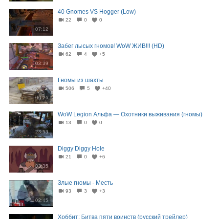
40 Gnomes VS Hogger (Low)
22
0
0
07:12
Забег лысых гномов! WoW ЖИВ!!! (HD)
62
4
+5
03:39
Гномы из шахты
506
5
+40
00:26
WoW Legion Альфа — Охотники выживания (гномы)
13
0
0
23:53
Diggy Diggy Hole
21
0
+6
03:35
Злые гномы - Месть
93
3
+3
02:45
Хоббит: Битва пяти воинств (русский трейлер)