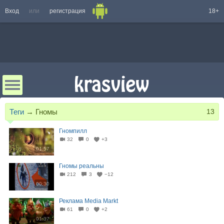
Вход
или
регистрация
18+
Теги
→
Гномы
13
Гномпилл
32
0
+3
01:57
Гномы реальны
212
3
−12
00:30
Реклама Media Markt
61
0
+2
01:37