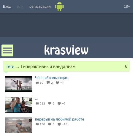
Вход
или
регистрация
18+
Теги
→
Гиперактивный вандализм
6
Чёрный кальянщик
69
2
−7
03:33
...
612
2
−6
00:30
перерыв на любимой работе
130
3
−13
01:43