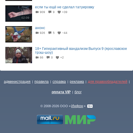
если ты ещё не сделал татуировку
909
9
+39
02:09
анонс
926
5
−44
01:34
18+ Гиперактивный вандализм Выпуск 9 (ярославское
трэш-шоу)
66
0
+2
10:46
администрация
правила
справка
реклама
для правообладателей
|
|
|
|
|
оплата VIP
блог
|
Инфон
© 2008-2026 ООО «
»