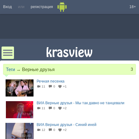
Вход
или
регистрация
18+
Теги
→
Верные друзья
3
Речная песенка
11
0
+1
02:18
ВИА Верные друзья - Мы так давно не танцевали
11
0
+2
02:18
ВИА Верные друзья - Синий иней
12
0
+2
02:49