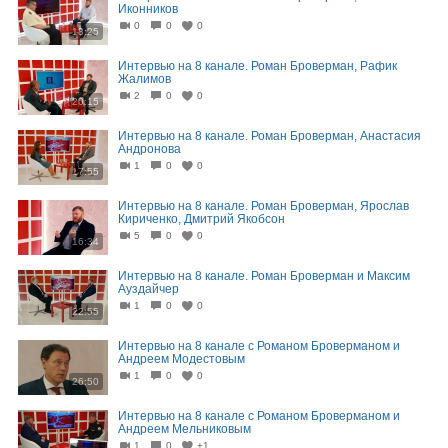
Иконников
0
0
0
18:25
Интервью на 8 канале. Роман Броверман, Рафик
Жалимов
2
0
0
20:15
Интервью на 8 канале. Роман Броверман, Анастасия
Андронова
1
0
0
17:55
Интервью на 8 канале. Роман Броверман, Ярослав
Кириченко, Дмитрий Якобсон
5
0
0
16:34
Интервью на 8 канале. Роман Броверман и Максим
Ауздайчер
1
0
0
22:55
Интервью на 8 канале с Романом Броверманом и
Андреем Модестовым
1
0
0
26:50
Интервью на 8 канале с Романом Броверманом и
Андреем Мельниковым
1
0
+1