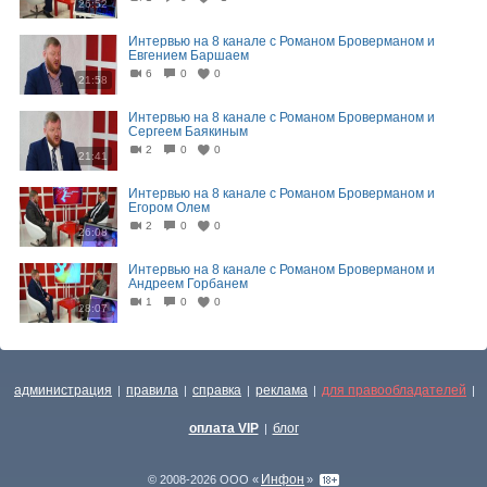
26:52
Интервью на 8 канале с Романом Броверманом и
Евгением Баршаем
6
0
0
21:58
Интервью на 8 канале с Романом Броверманом и
Сергеем Баякиным
2
0
0
21:41
Интервью на 8 канале с Романом Броверманом и
Егором Олем
2
0
0
26:08
Интервью на 8 канале с Романом Броверманом и
Андреем Горбанем
1
0
0
28:07
администрация
правила
справка
реклама
для правообладателей
|
|
|
|
|
оплата VIP
блог
|
Инфон
© 2008-2026 ООО «
»