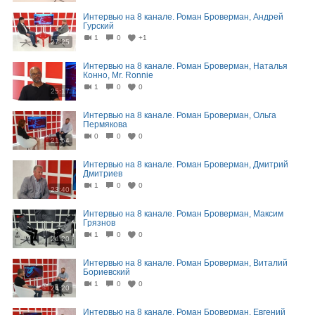
Интервью на 8 канале. Роман Броверман, Андрей
Гурский
1
0
+1
27:25
Интервью на 8 канале. Роман Броверман, Наталья
Конно, Mr. Ronnie
1
0
0
25:17
Интервью на 8 канале. Роман Броверман, Ольга
Пермякова
0
0
0
21:54
Интервью на 8 канале. Роман Броверман, Дмитрий
Дмитриев
1
0
0
23:40
Интервью на 8 канале. Роман Броверман, Максим
Грязнов
1
0
0
24:20
Интервью на 8 канале. Роман Броверман, Виталий
Бориевский
1
0
0
24:20
Интервью на 8 канале. Роман Броверман, Евгений