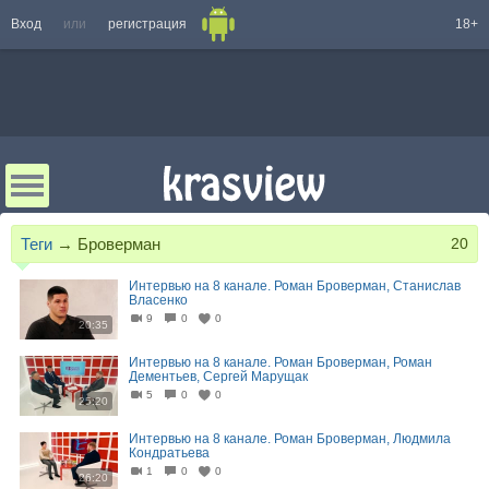
Вход
или
регистрация
18+
Теги
→
Броверман
20
Интервью на 8 канале. Роман Броверман, Станислав
Власенко
9
0
0
20:35
Интервью на 8 канале. Роман Броверман, Роман
Дементьев, Сергей Марущак
5
0
0
25:20
Интервью на 8 канале. Роман Броверман, Людмила
Кондратьева
1
0
0
26:20