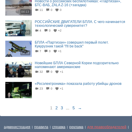
Новости о российских беспилотниках: «Партизан»,
БТС-ВАБ, ZALA Z-16 (+загадка)
11
0
0
04:13
РОССИЙСКИЕ ДВИГАТЕЛИ БПЛА. С чего начинается
технологический суверенитет?
4
0
+2
22:00
БПЛА «Партизан» совершил первый полет.
Кукурузник такой "I'll be back"
7
0
+1
02:42
Новейшие БПЛА Северной Кореи подозрительно
напоминают американские
32
0
+1
02:58
«Росэлектроника» показала работу убийцы дронов
23
0
+1
01:45
1
2
3
...
5
→
администрация
правила
справка
реклама
для правообладателей
|
|
|
|
|