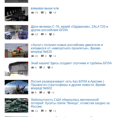
взмывая выше ели
75
1
+5
01:22
Дрон-великан С-76, юркий «Одуванчик», ZALA T20 и
другие российские БПЛА
10
0
0
10:41
«Ансат» получил новые российские двигатели и
избавился от «импортного проклятья», Время-
вперёд! №620
10:57
20
0
+1
Знай наших! Здесь создают спутники и турбины БПЛА
4
0
0
19:13
Россия разворачивает сеть баз БПЛА в Арктике |
Прыжок из стратосферы и другие новости, Время-
вперёд! №602
11:24
8
0
+1
Любопытность США обернулась миллионной
потерей: Хуситы сбили "Жнеца", отомстив заодно за
Россию
17:01
11
3
+1