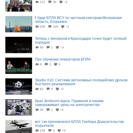
212
30
−2
00:05
❗️ Удар БПЛА ВСУ по частным секторам.Московская
область, Егорьевск.
250
100
−1
00:16
Теперь с бензином в Краснодаре точно будет полный
порядок!
95
1
−3
01:44
Про обучение операторов БПЛА
6
2
0
01:22:27
Skydio X10. Система автономных полицейских дронов
быстрого реагирования
92
5
+2
02:04
Крах Зелёного курса: Германия в панике
замораживает цены на электричество
30
1
+1
14:02
вот так приземлился БПЛА Гербера Доказательство
подъехали
158
0
+2
00:08