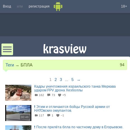
Вход
или
регистрация
18+
Теги
→
БПЛА
94
1
2
3
...
5
→
Кадры уничтожения израильского танка Меркава
ударом FPV дрона Хезболлы
162
73
+5
01:32
❗ Этим и отличаются бойцы Русской армии от
НАТОвских оккупантов.
117
1
−1
00:46
❗️ После прилёта бпла по частному дому в Егорьевске.