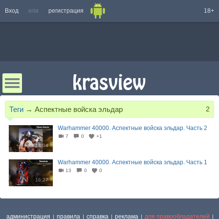
Вход
или
регистрация
18+
Теги
→
Аспектные войска эльдар
2
Warhammer 40000. Аспектные войска эльдар. Часть 2
7
0
+1
14:04
Warhammer 40000. Аспектные войска эльдар. Часть 1
13
0
0
16:27
администрация
правила
справка
реклама
для правообладателей
|
|
|
|
|