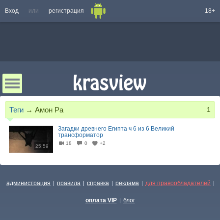
Вход
или
регистрация
18+
Теги
→
Амон Ра
1
Загадки древнего Египта ч 6 из 6 Великий
трансформатор
18
0
+2
25:59
администрация
правила
справка
реклама
для правообладателей
|
|
|
|
|
оплата VIP
блог
|