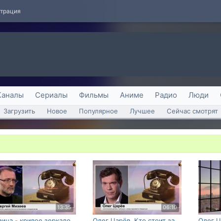
страция
Каналы
Сериалы
Фильмы
Аниме
Радио
Люди
Загрузить
Новое
Популярное
Лучшее
Сейчас смотрят
13:35
06:10
аина - кривое зеркало
Олег Царёв. Кто стоит за
Олег Ц