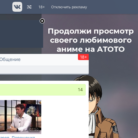
18+
Отключить рекламу
18+
Общение
14
07:50
арев. Порошенко