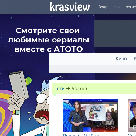
Вход
или
реги
Кино
Теги
→
Аваков
04:59
Протесты МИДа не
Укр