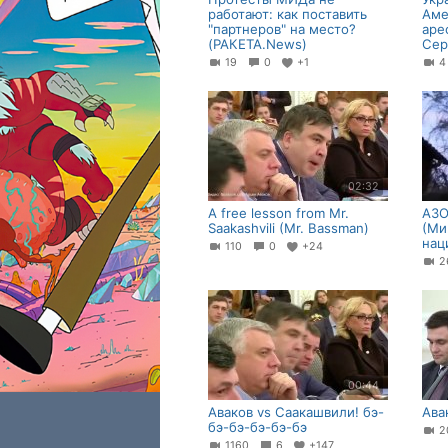
работают: как поставить
Аме
"партнеров" на место?
аре
(РАКЕТА.News)
Сер
19
0
+1
02:32
A free lesson from Mr.
АЗО
Saakashvili (Mr. Bassman)
(Ми
нац
110
0
+24
00:44
Аваков vs Саакашвили! бэ-
Ава
бэ-бэ-бэ-бэ-бэ
2
1160
6
+147