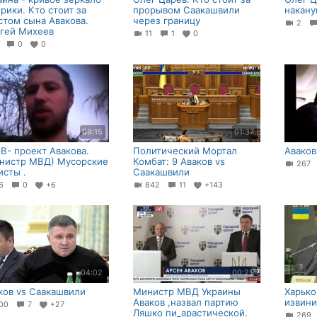
рики. Кто стоит за
прорывом Саакашвили
накану
стом сына Авакова.
через границу
2
гей Михеев
11
1
0
4
0
0
09:15
01:37
В- проект Авакова.
Политический Мортал
Аваков
нистр МВД) Мусорские
Комбат: 9 Аваков vs
26
исты .
Саакашвили
26
0
+6
842
11
+143
04:02
00:25
ков vs Саакашвили
Министр МВД Украины
Харько
Аваков ,назвал партию
извини
00
7
+27
Ляшко пи_арастической.
26