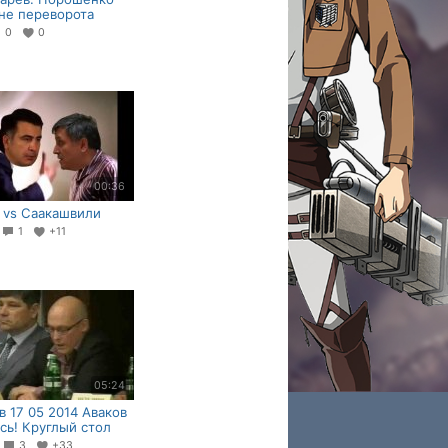
не переворота
0
0
00:36
 vs Саакашвили
7
1
+11
05:24
в 17 05 2014 Аваков
сь! Круглый стол
9
3
+33