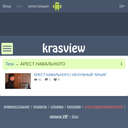
Вход
или
регистрация
18+
Теги
→
АРЕСТ НАВАЛЬНОГО
1
АРЕСТ НАВАЛЬНОГО / НЕНУЖНЫЙ "КРЫМ"
41
1
0
10:08
администрация
правила
справка
реклама
для правообладателей
|
|
|
|
|
оплата VIP
блог
|