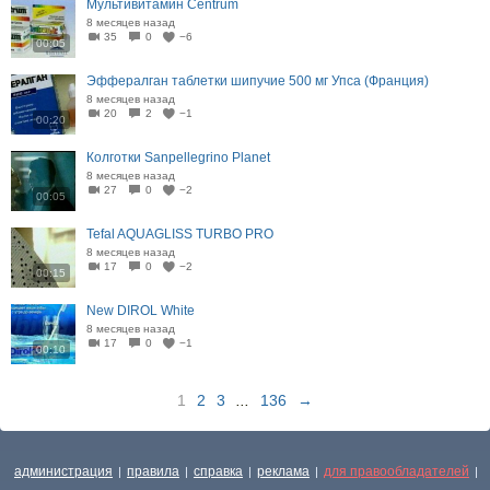
Мультивитамин Centrum
8 месяцев назад
35
0
−6
00:05
Эффералган таблетки шипучие 500 мг Упса (Франция)
8 месяцев назад
20
2
−1
00:20
Колготки Sanpellegrino Planet
8 месяцев назад
27
0
−2
00:05
Tefal AQUAGLISS TURBO PRO
8 месяцев назад
17
0
−2
00:15
New DIROL White
8 месяцев назад
17
0
−1
00:10
1
2
3
...
136
→
администрация
правила
справка
реклама
для правообладателей
|
|
|
|
|