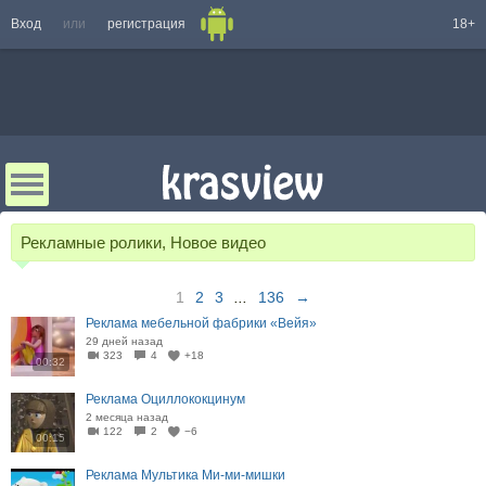
Вход
или
регистрация
18+
Рекламные ролики, Новое видео
1
2
3
...
136
→
Реклама мебельной фабрики «Вейя»
29 дней назад
323
4
+18
00:32
Реклама Оциллококцинум
2 месяца назад
122
2
−6
00:15
Реклама Мультика Ми-ми-мишки