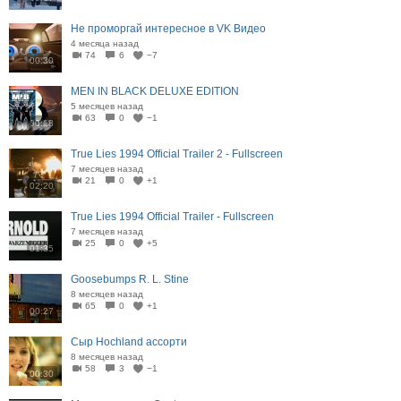
Не проморгай интересное в VK Видео
4 месяца назад
74
6
−7
00:30
MEN IN BLACK DELUXE EDITION
5 месяцев назад
63
0
−1
00:18
True Lies 1994 Official Trailer 2 - Fullscreen
7 месяцев назад
21
0
+1
02:20
True Lies 1994 Official Trailer - Fullscreen
7 месяцев назад
25
0
+5
01:35
Goosebumps R. L. Stine
8 месяцев назад
65
0
+1
00:27
Сыр Hochland ассорти
8 месяцев назад
58
3
−1
00:30