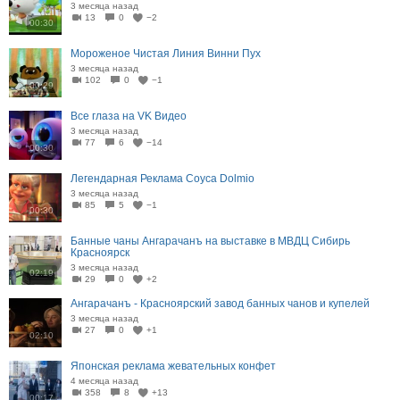
3 месяца назад
13
0
−2
00:30
Мороженое Чистая Линия Винни Пух
3 месяца назад
102
0
−1
00:29
Все глаза на VK Видео
3 месяца назад
77
6
−14
00:30
Легендарная Реклама Соуса Dolmio
3 месяца назад
85
5
−1
00:30
Банные чаны Ангарачанъ на выставке в МВДЦ Сибирь
Красноярск
3 месяца назад
02:19
29
0
+2
Ангарачанъ - Красноярский завод банных чанов и купелей
3 месяца назад
27
0
+1
02:10
Японская реклама жевательных конфет
4 месяца назад
358
8
+13
00:17