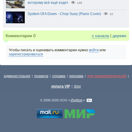
которому всё ещё ездят
146
System Of A Down - Chop Suey (Piano Cover)
10
Комментарии
0
с начала
|
дерево
Чтобы писать и оценивать комментарии нужно
войти
или
зарегистрироваться
администрация
правила
справка
реклама
для правообладателей
|
|
|
|
|
оплата VIP
блог
|
Инфон
© 2008-2026 ООО «
»