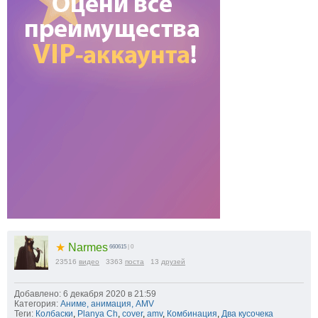
★
Narmes
660615
| 0
23516
видео
3363
поста
13
друзей
Добавлено: 6 декабря 2020 в 21:59
Категория:
Аниме, анимация, AMV
Теги:
Колбаски
,
Planya Сh
,
cover
,
amv
,
Комбинация
,
Два кусочека