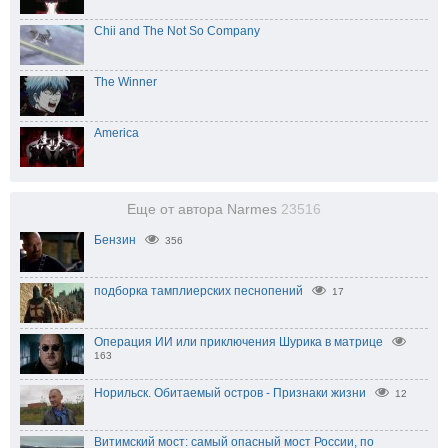
Chii and The Not So Company
The Winner
America
Еще от автора Narmes
23516
Бензин
356
подборка тамплиерских песнопений
17
Операция ИИ или приключения Шурика в матрице
163
Норильск. Обитаемый остров - Признаки жизни
12
Витимский мост: самый опасный мост России, по