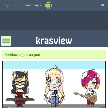
Вход
или
регистрация
18+
Колбаски (анимация)