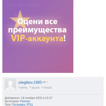
olegtitov.1985
109
| 0
3
видео
0
постов
0
друзей
Добавлено: 18 ноября 2020 в 15:37
Категория:
Разное
Теги:
Патриарх
,
РПЦ.