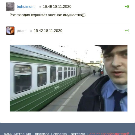
buhoiment
16:49 18.11.2020
+6
○
Рос гвардия охраняет частное имущество)))
prom
15:42 18.11.2020
+4
○
.
администрация
правила
справка
реклама
для правообладателей
|
|
|
|
|