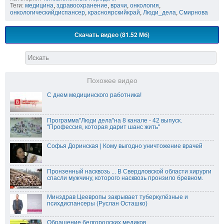
Теги:
медицина
,
здравоохранение
,
врачи
,
онкология
,
онкологическийдиспансер
,
красноярскийкрай
,
Люди_дела
,
Смирнова
Скачать видео (81.52 Мб)
Похожее видео
С днем медицинского работника!
Программа"Люди дела"на 8 канале - 42 выпуск.
"Профессия, которая дарит шанс жить"
Софья Доринская | Кому выгодно уничтожение врачей
Пронзенный насквозь ... В Свердловской области хирурги
спасли мужчину, которого насквозь пронзило бревном.
Минздрав Цеевропы закрывает туберкулёзные и
психдиспансеры (Руслан Осташко)
Обращение белгородских медиков