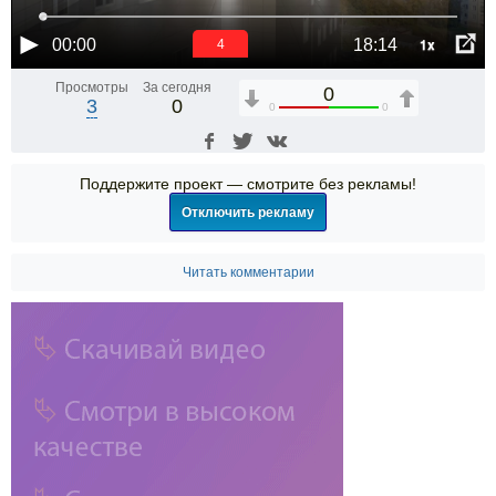
1x
00:00
18:14
4
Просмотры
За сегодня
0
3
0
0
0
Поддержите проект — смотрите без рекламы!
Отключить рекламу
Читать комментарии