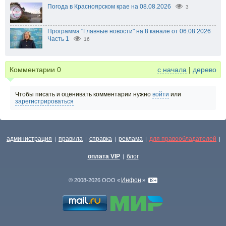
Погода в Красноярском крае на 08.08.2026
3
Программа "Главные новости" на 8 канале от 06.08.2026
Часть 1
16
Комментарии
0
с начала
|
дерево
Чтобы писать и оценивать комментарии нужно
войти
или
зарегистрироваться
администрация
правила
справка
реклама
для правообладателей
|
|
|
|
|
оплата VIP
блог
|
Инфон
© 2008-2026 ООО «
»