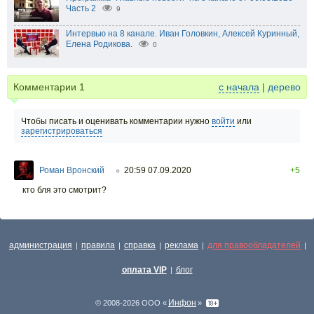
Часть 2
9
Интервью на 8 канале. Иван Головкин, Алексей Куринный,
Елена Родикова.
0
Комментарии
1
с начала
|
дерево
Чтобы писать и оценивать комментарии нужно
войти
или
зарегистрироваться
Роман Вронский
20:59 07.09.2020
+5
○
кто бля это смотрит?
администрация
правила
справка
реклама
для правообладателей
|
|
|
|
|
оплата VIP
блог
|
Инфон
© 2008-2026 ООО «
»