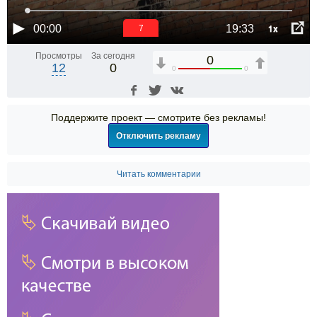
1x
00:00
19:33
6
Просмотры
За сегодня
0
12
0
0
0
Поддержите проект — смотрите без рекламы!
Отключить рекламу
Читать комментарии