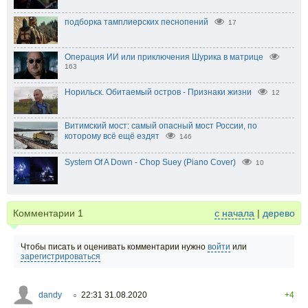
подборка тамплиерских песнопений
17
Операция ИИ или приключения Шурика в матрице
163
Норильск. Обитаемый остров - Признаки жизни
12
Витимский мост: самый опасный мост России, по
которому всё ещё ездят
146
System Of A Down - Chop Suey (Piano Cover)
10
Комментарии
1
с начала
|
дерево
Чтобы писать и оценивать комментарии нужно
войти
или
зарегистрироваться
dandy
22:31 31.08.2020
+4
○