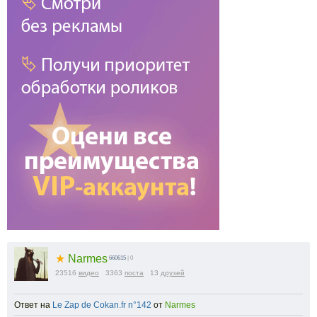
★
Narmes
660615
| 0
23516
видео
3363
поста
13
друзей
Ответ на
Le Zap de Cokan.fr n°142
от
Narmes