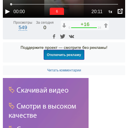
1x
00:00
20:11
6
Просмотры
За сегодня
+16
549
0
0
16
Поддержите проект — смотрите без рекламы!
Отключить рекламу
Читать комментарии