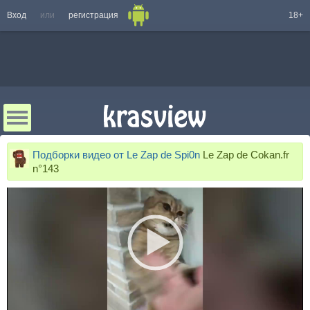
Вход
или
регистрация
18+
Подборки видео от Le Zap de Spi0n
Le Zap de Cokan.fr
n°143