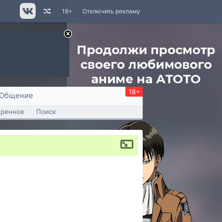
18+
Отключить рекламу
18+
Общение
тренное
Поиск