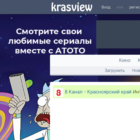
Вход
или
реги
Кино
Загрузить
Нов
8 Канал - Красноярский край
Инт