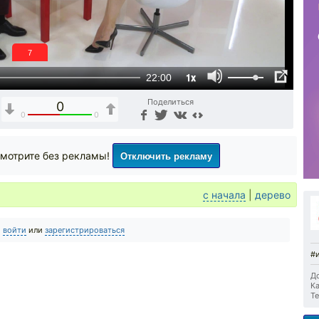
6
1x
22:00
Поделиться
0
0
0
Отключить рекламу
мотрите без рекламы!
с начала
|
дерево
о
войти
или
зарегистрироваться
#
До
Ка
Те