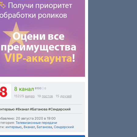
8 канал
9100
| 0
15225
видео
19
постов
15
друзей
интервью #8канал #Батанова #Сендерский
бавлено: 20 августа 2020 в 19:00
тегория:
Телевизионные передачи
ги:
интервью
,
8канал
,
Батанова
,
Сендерский