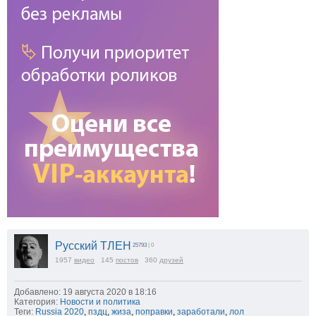
Русский ТЛЕН
25793
| 0
1957
видео
145
постов
360
друзей
Добавлено: 19 августа 2020 в 18:16
Категория:
Новости и политика
Теги:
Russia 2020
,
пздц
,
жиза
,
поправки
,
заработали
,
лол