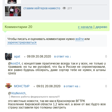
ставим хейтеров наместо
277
Комментарии
20
с начала
|
дерево
Чтобы писать и оценивать комментарии нужно
войти
или
зарегистрироваться
agat
09:09 20.08.2020
в ответ на ↓
0
○
@
kost24
,
с концептами практически всегда так и у всех, не только у
трамваев. но ты же русофоб, что бы в России не спроектировали,
все равно будешь обсирать, даже сортир тебе не нужен, в штаны
сразу
MOHCTbIP
09:01 20.08.2020
в ответ на ↓
0
○
@
Voytkevich
,
Именно работа федерального канала!!!
это местные новости. так же как в Красноярске ВГТРК
Население Кировской области 1,2 млн.чел. а вони от вас будто всю
страну заставили про толканы смотреть