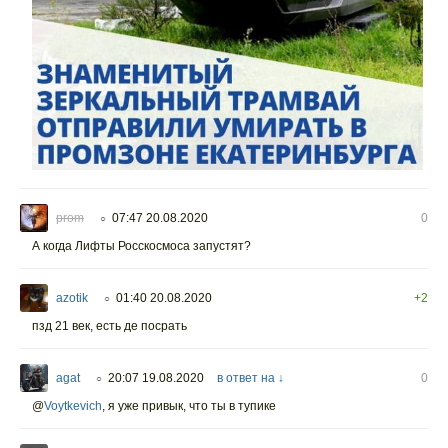
prom
07:47 20.08.2020
0
○
А когда Лифты Росскосмоса запустят?
azotik
01:40 20.08.2020
+2
○
пзд 21 век, есть де посрать
agat
20:07 19.08.2020
в ответ на ↓
0
○
@
Voytkevich
,
я уже привык, что ты в тупике