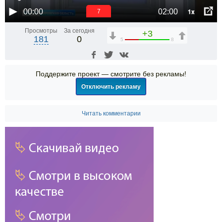
1x
00:00
02:00
6
Просмотры
За сегодня
+3
181
0
5
8
Поддержите проект — смотрите без рекламы!
Отключить рекламу
Читать комментарии