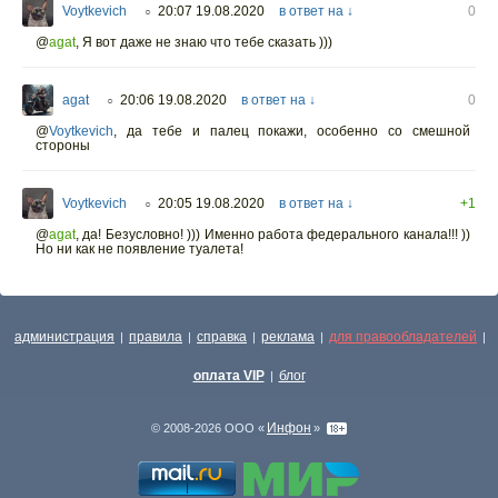
Voytkevich
20:07 19.08.2020
в ответ на ↓
0
○
@
agat
,
Я вот даже не знаю что тебе сказать )))
agat
20:06 19.08.2020
в ответ на ↓
0
○
@
Voytkevich
,
да тебе и палец покажи, особенно со смешной
стороны
Voytkevich
20:05 19.08.2020
в ответ на ↓
+1
○
@
agat
,
да! Безусловно! ))) Именно работа федерального канала!!! ))
Но ни как не появление туалета!
администрация
правила
справка
реклама
для правообладателей
|
|
|
|
|
оплата VIP
блог
|
Инфон
© 2008-2026 ООО «
»