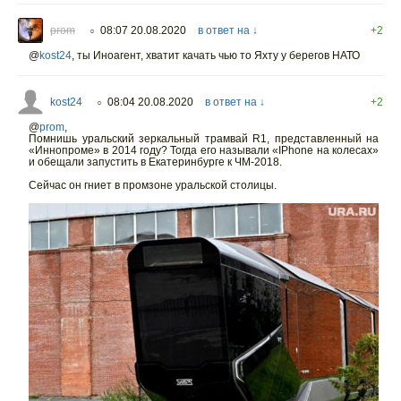
prom
08:07 20.08.2020
в ответ на ↓
+2
○
@
kost24
,
ты Иноагент, хватит качать чью то Яхту у берегов НАТО
kost24
08:04 20.08.2020
в ответ на ↓
+2
○
@
prom
,
Помнишь уральский зеркальный трамвай R1, представленный на
«Иннопроме» в 2014 году? Тогда его называли «IPhone на колесах»
и обещали запустить в Екатеринбурге к ЧМ-2018.
Сейчас он гниет в промзоне уральской столицы.