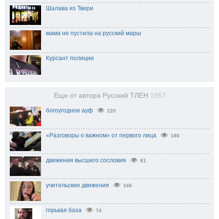
Шалава из Твери
мама не пустила на русский марш
Курсант полиции
Еще от автора Русский ТЛЕН
1957
богоугодное ауф
220
«Разговоры о важном» от первого лица
189
движения высшего сословия
81
учительские движения
346
горькая база
74