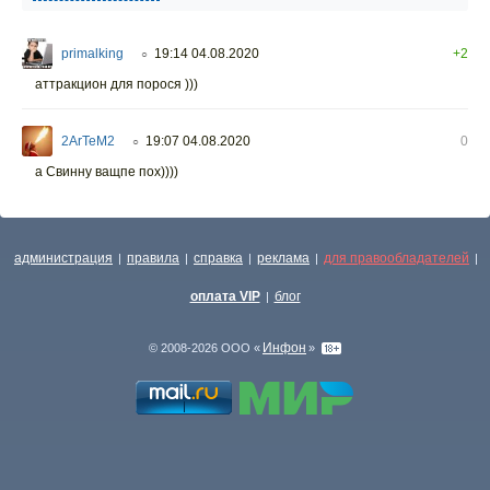
primalking
19:14 04.08.2020
+2
○
аттракцион для порося )))
2ArTeM2
19:07 04.08.2020
0
○
а Свинну ващпе пох))))
администрация
правила
справка
реклама
для правообладателей
|
|
|
|
|
оплата VIP
блог
|
Инфон
© 2008-2026 ООО «
»