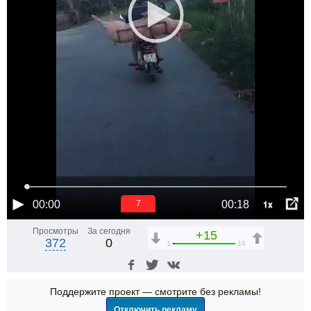
1x
00:00
00:18
6
Просмотры
За сегодня
+15
372
0
1
16
Поддержите проект — смотрите без рекламы!
Отключить рекламу