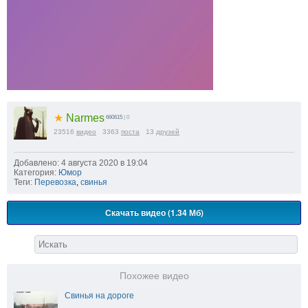
★
Narmes
660615
| 0
23516
видео
3363
поста
13
друзей
Добавлено: 4 августа 2020 в 19:04
Категория:
Юмор
Теги:
Перевозка
,
свинья
Скачать видео (1.34 Мб)
Похожее видео
Свинья на дороге