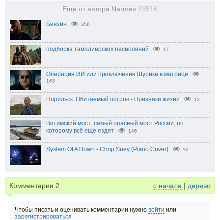
Еще от автора Narmes
23516
Бензин
356
подборка тамплиерских песнопений
17
Операция ИИ или приключения Шурика в матрице
163
Норильск. Обитаемый остров - Признаки жизни
12
Витимский мост: самый опасный мост России, по
которому всё ещё ездят
146
System Of A Down - Chop Suey (Piano Cover)
10
Комментарии
2
с начала
|
дерево
Чтобы писать и оценивать комментарии нужно
войти
или
зарегистрироваться