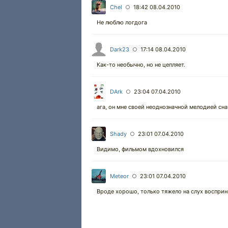
Chel
18:42 08.04.2010
○
Не люблю логдога
Dark23
17:14 08.04.2010
○
Как-то необычно, но не цепляет.
DArk
23:04 07.04.2010
○
ага, он мне своей неоднозначной мелодией сна
Shady
23:01 07.04.2010
○
Видимо, фильмом вдохновился
Meteor
23:01 07.04.2010
○
Вроде хорошо, только тяжело на слух восприн