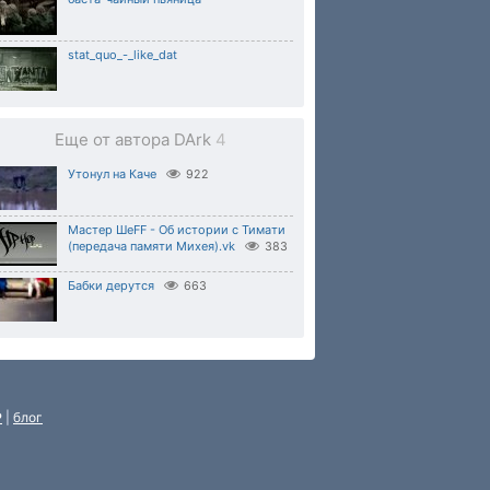
stat_quo_-_like_dat
Еще от автора DArk
4
Утонул на Каче
922
Мастер ШеFF - Об истории с Тимати
(передача памяти Михея).vk
383
Бабки дерутся
663
P
|
блог