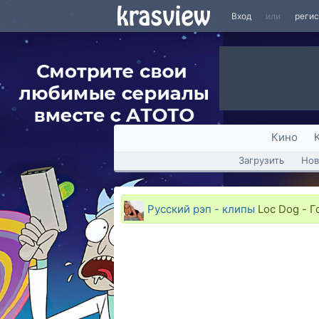
Вход
или
реги
Кино
Загрузить
Нов
Русский рэп - клипы
Loc Dog - Г