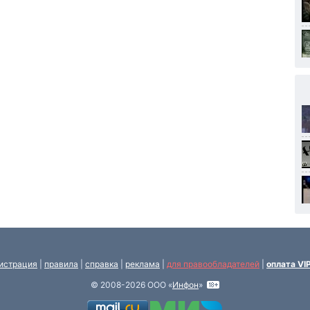
истрация
|
правила
|
справка
|
реклама
|
для правообладателей
|
оплата VI
© 2008-2026 ООО «
Инфон
»