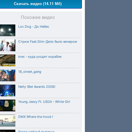
Скачать видео (14.11 Мб)
Похожее видео
Loc Dog - До Небес
Стриж Feat.Slim-Дело было вечером
krec - куда уходят корабли
18_street_gang
Nelly (Bet Awards 2008)
Young Jeezy Ft. USDA - White Girl
DMX Where the hood !
баста-чайный пьяница