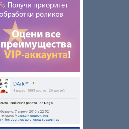
DArk
82
|
+1
4
видео
1895
постов
20
друзей
сьма необычная работа Loc Dog'а !
бавлено: 7 апреля 2010 в 22:52
тегория:
Музыка и видеоклипы
ги:
loc dog
,
лок дог
,
город грехов
,
rap