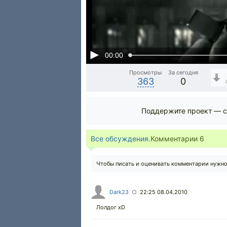
00:00
Просмотры
За сегодня
363
0
Поддержите проект — с
Все обсуждения.
Комментарии
6
Чтобы писать и оценивать комментарии нужн
Dark23
22:25 08.04.2010
○
Лолдог xD