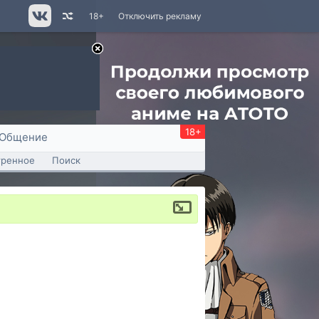
18+
Отключить рекламу
18+
Общение
тренное
Поиск