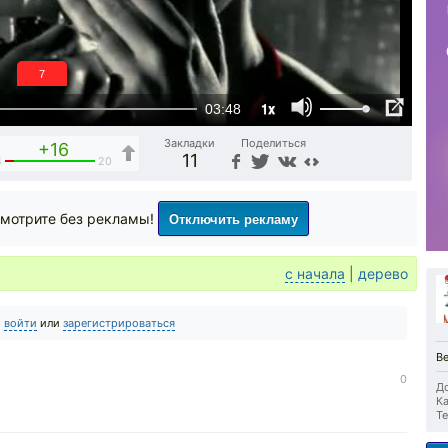
6
1x
03:48
Закладки
Поделиться
+16
11
4
20
Отключить рекламу
мотрите без рекламы!
с начала
|
дерево
о
войти
или
зарегистрироваться
Ве
0
До
Ка
Те