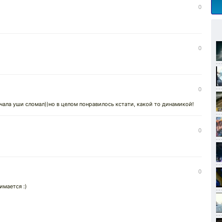
0
0
0
чала уши сломал))но в целом понравилось кстати, какой то динамикой!
0
0
имается :)