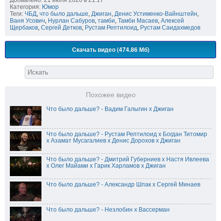
Категория:
Юмор
Теги:
ЧБД
,
что было дальше
,
Джиган
,
Денис Устименко-Вайнштейн
,
Ваня Усович
,
Нурлан Сабуров
,
тамби
,
Тамби Масаев
,
Алексей
Щербаков
,
Сергей Детков
,
Рустам Рептилоид
,
Рустам Саидахмедов
Скачать видео (474.86 Мб)
Похожее видео
Что было дальше? - Вадим Галыгин х Джиган
Что было дальше? - Рустам Рептилоид х Богдан Титомир
х Азамат Мусагалиев х Денис Дорохов х Джиган
Что было дальше? - Дмитрий Губерниев х Настя Ивлеева
х Олег Майами х Гарик Харламов х Джиган
Что было дальше? - Александр Шпак х Сергей Минаев
Что было дальше? - Незлобин х Вассерман