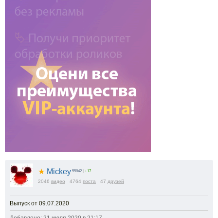
★
Mickey
55842
|
+17
2046
видео
4764
поста
47
друзей
Выпуск от 09.07.2020
Добавлено: 21 июля 2020 в 21:17