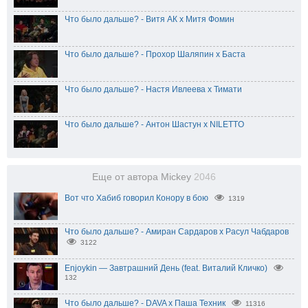
Что было дальше? - Витя АК х Митя Фомин
Что было дальше? - Прохор Шаляпин x Баста
Что было дальше? - Настя Ивлеева x Тимати
Что было дальше? - Антон Шастун x NILETTO
Еще от автора Mickey
2046
Вот что Хабиб говорил Конору в бою
1319
Что было дальше? - Амиран Сардаров х Расул Чабдаров
3122
Enjoykin — Завтрашний День (feat. Виталий Кличко)
132
Что было дальше? - DAVA х Паша Техник
11316