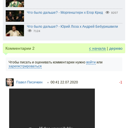
Что было дальше? - Моргенштерн x Егор Крид
9207
Что было дальше? - Юрий Лоза х Андрей Бебуришвили
7124
Комментарии
2
с начала
|
дерево
Чтобы писать и оценивать комментарии нужно
войти
или
зарегистрироваться
Павел Писичкин
00:41 22.07.2020
-1
○