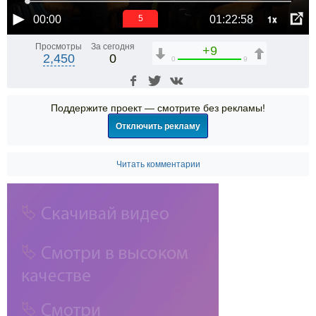
1x
00:00
01:22:58
4
Просмотры
За сегодня
+9
2,450
0
0
9
Поддержите проект — смотрите без рекламы!
Отключить рекламу
Читать комментарии