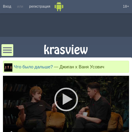
Вход
или
регистрация
18+
Что было дальше?
—
Джиган x Ваня Усович