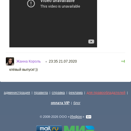
Жанна Король
23:35 21.07.2020
+4
○
клёвый выпуск! ))
администрация
правила
справка
реклама
для правообладателей
|
|
|
|
|
оплата VIP
блог
|
Инфон
© 2008-2026 ООО «
»