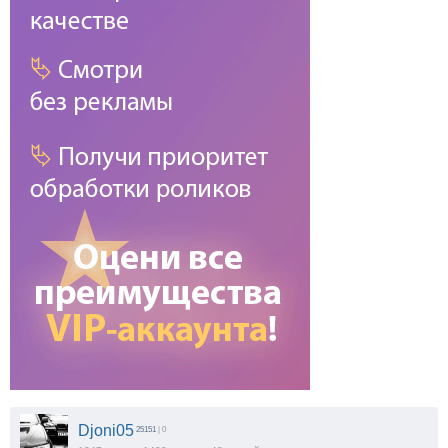
Djoni05
25151
| 0