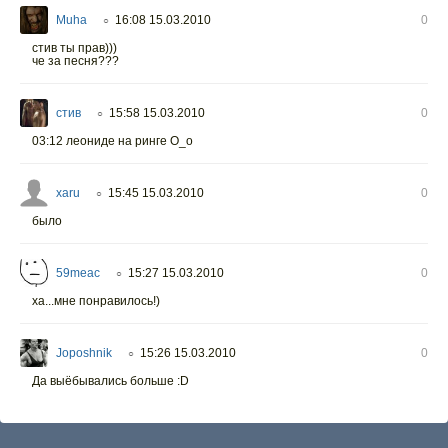
Muha
16:08 15.03.2010
0
○
стив ты прав)))
че за песня???
стив
15:58 15.03.2010
0
○
03:12 леониде на ринге O_o
xaru
15:45 15.03.2010
0
○
было
59meac
15:27 15.03.2010
0
○
ха...мне понравилось!)
Joposhnik
15:26 15.03.2010
0
○
Да выёбывались больше :D