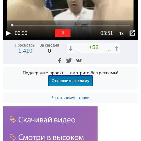
1x
00:00
03:51
6
Просмотры
За сегодня
+58
1,410
0
8
66
Поддержите проект — смотрите без рекламы!
Отключить рекламу
Читать комментарии