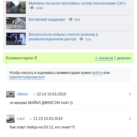
Мужчина пытался проломить голову пенсионерке (18+)
1094
Китайский неадекват
859
Воспитатели избили слепого ребенка в
реабилитационном центре
219
Комментарии
8
с начала
|
дерево
Чтобы писать и оценивать комментарии нужно
войти
или
зарегистрироваться
Oblom
22:14 15.03.2010
0
○
эх крошка МАЙКЛ ДЖЕКСОН поёт:))
Leor
21:23 15.03.2010
0
○
Как зовут бойца на 03:12, кто знает?)