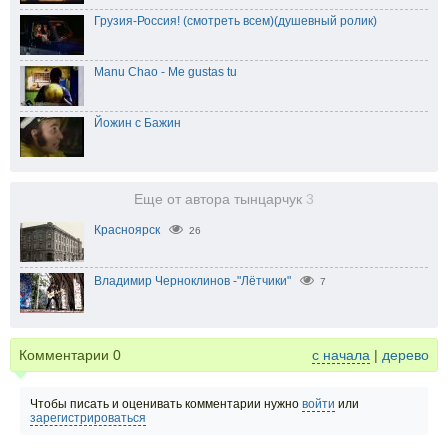
Грузия-Россия! (смотреть всем)(душевный ролик)
Manu Chao - Me gustas tu
Йожин с Бажин
Еще от автора тынцарчук
3
Красноярск
26
Владимир Черноклинов -"Лётчики"
7
Комментарии
0
с начала
|
дерево
Чтобы писать и оценивать комментарии нужно
войти
или
зарегистрироваться