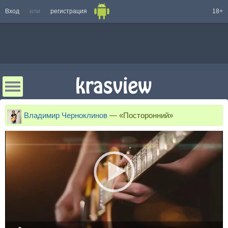
Вход
или
регистрация
18+
Владимир Черноклинов
—
«Посторонний»