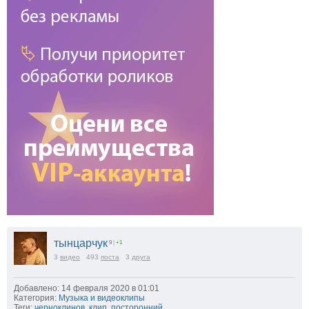
тынцарчук
9
|
+1
3
видео
493
поста
3
друга
Добавлено: 14 февраля 2020 в 01:01
Категория:
Музыка и видеоклипы
Теги:
черноклинов
,
клип
,
посторонний