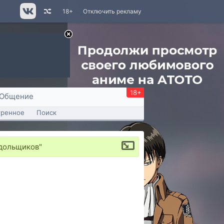
18+
Отключить рекламу
18+
Общение
тренное
Поиск
 дольщиков"