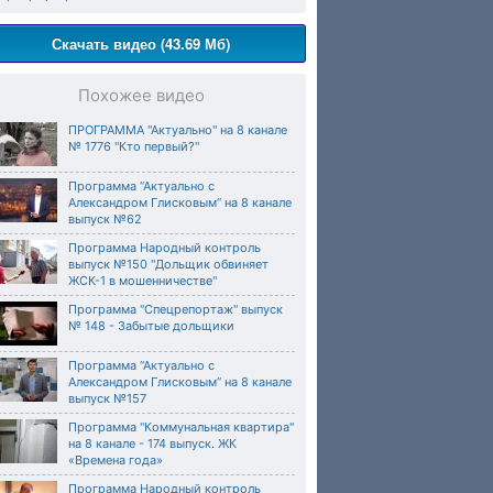
Скачать видео (43.69 Мб)
Похожее видео
ПРОГРАММА "Актуально" на 8 канале
№ 1776 "Кто первый?"
Программа “Актуально с
Александром Глисковым“ на 8 канале
выпуск №62
Программа Народный контроль
выпуск №150 "Дольщик обвиняет
ЖСК-1 в мошенничестве"
Программа "Спецрепортаж" выпуск
№ 148 - Забытые дольщики
Программа “Актуально с
Александром Глисковым“ на 8 канале
выпуск №157
Программа "Коммунальная квартира"
на 8 канале - 174 выпуск. ЖК
«Времена года»
Программа Народный контроль