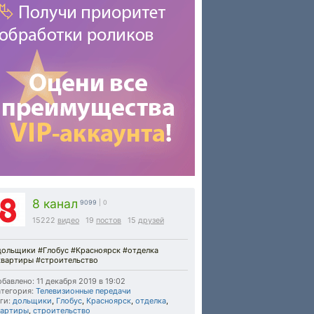
8 канал
9099
| 0
15222
видео
19
постов
15
друзей
дольщики #Глобус #Красноярск #отделка
квартиры #строительство
бавлено: 11 декабря 2019 в 19:02
тегория:
Телевизионные передачи
ги:
дольщики
,
Глобус
,
Красноярск
,
отделка
,
вартиры
,
строительство