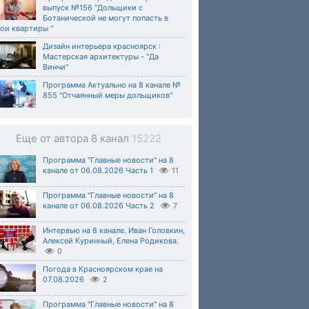
выпуск №156 "Дольщики с
Ботанической не могут попасть в
ои квартиры "
Дизайн интерьера красноярск :
Мастерская архитектуры - "Да
Винчи"
Программа Актуально на 8 канале №
855 "Отчаянный меры дольщиков"
Еще от автора 8 канал
15222
Программа "Главные новости" на 8
канале от 06.08.2026 Часть 1
11
Программа "Главные новости" на 8
канале от 06.08.2026 Часть 2
7
Интервью на 8 канале. Иван Головкин,
Алексей Куринный, Елена Родикова.
0
Погода в Красноярском крае на
07.08.2026
2
Программа "Главные новости" на 8