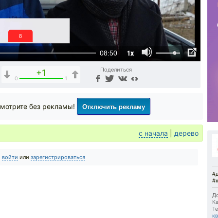
7
1x
08:50
Поделиться
+1
0
1
Отключить рекламу
мотрите без рекламы!
с начала
|
дерево
о
войти
или
зарегистрироваться
#
#
До
Ка
Те
к