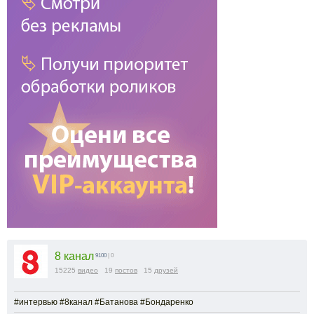
8 канал
9100
| 0
15225
видео
19
постов
15
друзей
#интервью #8канал #Батанова #Бондаренко