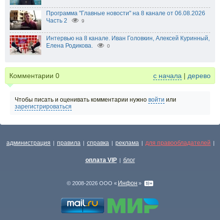
Программа "Главные новости" на 8 канале от 06.08.2026
Часть 2
9
Интервью на 8 канале. Иван Головкин, Алексей Куринный,
Елена Родикова.
0
Комментарии
0
с начала
|
дерево
Чтобы писать и оценивать комментарии нужно
войти
или
зарегистрироваться
администрация
правила
справка
реклама
для правообладателей
|
|
|
|
|
оплата VIP
блог
|
Инфон
© 2008-2026 ООО «
»