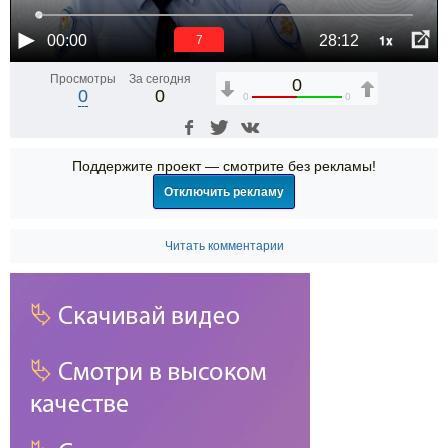
1x
00:00
28:12
6
Просмотры
За сегодня
0
0
0
0
0
Поддержите проект — смотрите без рекламы!
Отключить рекламу
Читать комментарии