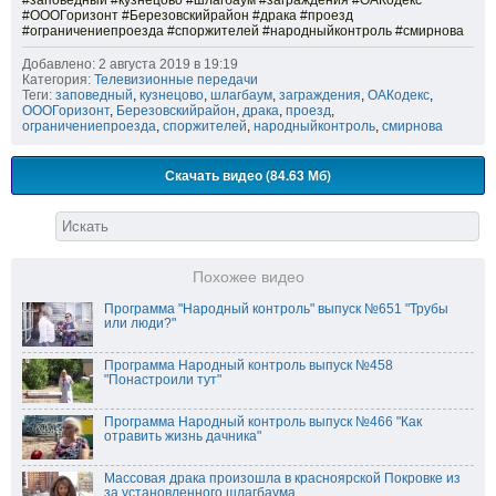
#заповедный #кузнецово #шлагбаум #заграждения #ОАКодекс
#ОООГоризонт #Березовскийрайон #драка #проезд
#ограничениепроезда #споржителей #народныйконтроль #смирнова
Добавлено: 2 августа 2019 в 19:19
Категория:
Телевизионные передачи
Теги:
заповедный
,
кузнецово
,
шлагбаум
,
заграждения
,
ОАКодекс
,
ОООГоризонт
,
Березовскийрайон
,
драка
,
проезд
,
ограничениепроезда
,
споржителей
,
народныйконтроль
,
смирнова
Скачать видео (84.63 Мб)
Похожее видео
Программа "Народный контроль" выпуск №651 "Трубы
или люди?"
Программа Народный контроль выпуск №458
"Понастроили тут"
Программа Народный контроль выпуск №466 "Как
отравить жизнь дачника"
Массовая драка произошла в красноярской Покровке из
за установленного шлагбаума