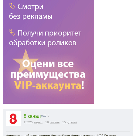
8 канал
9100
| 0
15225
видео
19
постов
15
друзей