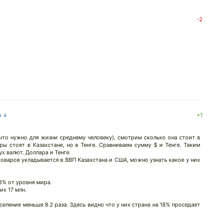
-2
а ↓
+1
что нужно для жизни среднему человеку), смотрим сколько она стоит в
ы стоят в Казахстане, но в Тенге. Сравниваем сумму $ и Тенге. Таким
х валют. Доллара и Тенге.
товаров укладывается в ВВП Казахстана и США, можно узнать какое у них
.8% от уровня мира.
их 17 млн.
аселение меньше 8.2 раза. Здесь видно что у них страна на 18% проседает