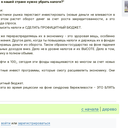
 в нашей стране нужно убрать налоги?"
и:
частники рынка перестают инвестировать (новые деньги не вливаются в
 этом растет оборот денег за счет роста закредитованности, а это
ада спроса.
повысить налоги и СДЕЛАТЬ ПРОФИЦИТНЫЙ БЮДЖЕТ.
 же перераспределяешь их в экономику - это здоровая вещь, особенно
ожения. Другое дело, когда ты повышаешь налоги и держишь их в фондах
ираешь деньги из оборота. Таком образом государство на фоне падения
ьных доходов вниз. Дело не в уровне налогов и их ВЫСОТЕ. Дело в том,
ику в полном объеме.
фти в 100;, сегодня эти фонды наращиваются во многом за счет новых
отные инвест программы, которые смогу расшевелить экономику. Они
цитный бюджет.
ета во время рецессии на фоне синдрома бережливости - ЭТО БЛЯТЬ
с начала
|
дерево
о
войти
или
зарегистрироваться