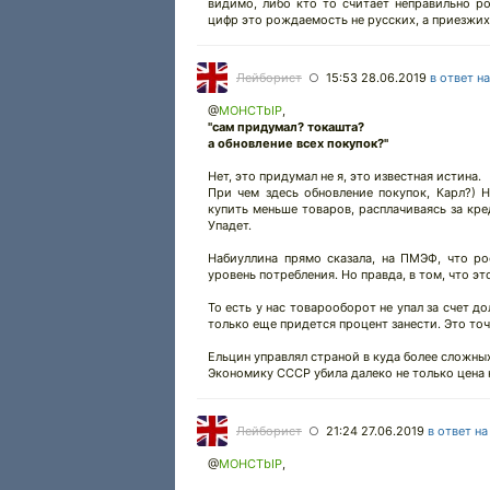
видимо, либо кто то считает неправильно ро
цифр это рождаемость не русских, а приезжих
Лейборист
15:53 28.06.2019
в ответ н
○
@
MOHCTbIP
,
"сам придумал? токашта?
а обновление всех покупок?"
Нет, это придумал не я, это известная истина.
При чем здесь обновление покупок, Карл?) 
купить меньше товаров, расплачиваясь за кре
Упадет.
Набиуллина прямо сказала, на ПМЭФ, что ро
уровень потребления. Но правда, в том, что эт
То есть у нас товарооборот не упал за счет д
только еще придется процент занести. Это точ
Ельцин управлял страной в куда более сложны
Экономику СССР убила далеко не только цена 
Лейборист
21:24 27.06.2019
в ответ н
○
@
MOHCTbIP
,