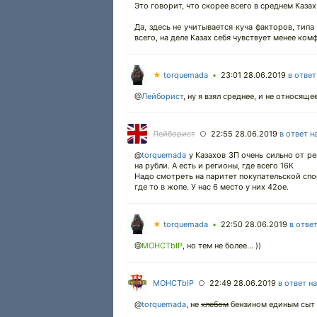
Это говорит, что скорее всего в среднем Каза
Да, здесь не учитывается куча факторов, тип
всего, на деле Казах себя чувствует менее ком
★
torquemada
23:01 28.06.2019
в ответ
•
@
Лейборист
,
ну я взял среднее, и не относящее
Лейборист
22:55 28.06.2019
в ответ н
○
@
torquemada
у Казахов ЗП очень сильно от ре
на рубли. А есть и регионы, где всего 16К
Надо смотреть на паритет покупательской спос
где то в жопе. У нас 6 место у них 42ое.
★
torquemada
22:50 28.06.2019
в отве
•
@
MOHCTbIP
,
но тем не более... ))
MOHCTbIP
22:49 28.06.2019
в ответ н
○
@
torquemada
,
не
хлебом
бензином единым сыт 