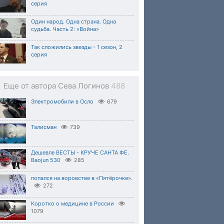
серия
Один народ. Одна страна. Одна
судьба. Часть 2: «Война»
Так сложились звезды - 1 сезон, 2
серия
Еще от автора Сева Логинов
488
Электромобили в Осло
679
Талисман
739
Дешевле ВЕСТЫ - КРУЧЕ САНТА ФЕ.
Baojun 530
285
попался на воровстве в «Пятёрочке».
272
Коротко о медицине в России
1079