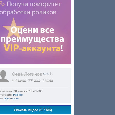
Сева Логинов
12322
| 0
488
видео
331
пост
2
друга
бавлено: 26 июня 2019 в 17:06
тегория:
Разное
ги:
Казахстан
Скачать видео (2.7 Мб)