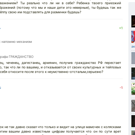
важением? Ты реально что ли ни в себе? Ребенка твоего приезжий
бражений (потому что мы и наши дети это неверные), ты будешь так же
ёппу свою им подставлять для разминки будешь?
↓
+1
х напомню механизм
ак
ь графа ГРАЖДАНСТВО
ец, чеченец, дагестанец, армянин, получив гражданство РФ перестает
, так что ли по вашему, и отказывается от своих культурных и тейповых
 себя относите после этого к неумственно-отсталым,серьезно?
 ↓
-1
ок не так давно сказал что только и видит на улице мамочек с колясками
о этим вашим давно известным цифрам получается что он по сути врет