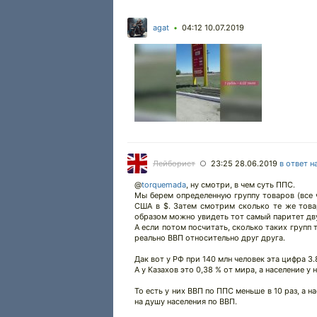
agat
04:12 10.07.2019
•
Лейборист
23:25 28.06.2019
в ответ н
○
@
torquemada
,
ну смотри, в чем суть ППС.
Мы берем определенную группу товаров (все 
США в $. Затем смотрим сколько те же товар
образом можно увидеть тот самый паритет дву
А если потом посчитать, сколько таких групп 
реально ВВП относительно друг друга.
Дак вот у РФ при 140 млн человек эта цифра 3
А у Казахов это 0,38 % от мира, а население у н
То есть у них ВВП по ППС меньше в 10 раз, а н
на душу населения по ВВП.