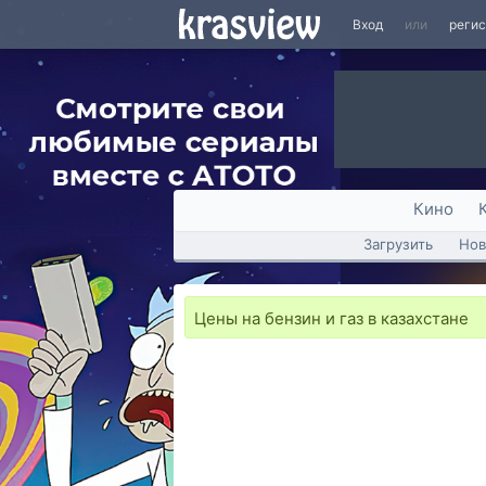
Вход
или
реги
Кино
Загрузить
Нов
Цены на бензин и газ в казахстане