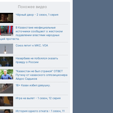
Похожее видео
Чёрный двор - 2 сезон, 1 серия
В Казахстане неофициальные
источники сообщают о жестоком
подавлении властями народных
ций протеста.
Союз летит к МКС. VOA
Назарбаев не побоялся сказать
правду о России
"Казахстан не был страной" ОТВЕТ
Путину от казахского оппозиционера
Айдос Садыков
18+ Казах избил девушку.
Игра на вылет - 1 сезон, 12 серия
История одного отката - 1 сезон, 11