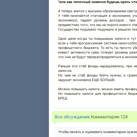
"или как типичный хомячок будешь орать что
А теперь знаток с высшим образованием смотр
У тебя начинается стагнация в экономике, у
экономику), падает уровень доходов , при
предвестник того, что мы на пороге нового сп
Государство подумало-подумало и решило 
Одно дело когда ты повышаешь налоги и тут
если у тебя прогрессивная система налогообл
профицитного бюджета. То есть ты просто уб
инвест активности само толкает уровень реал
что они не будут перераспределяться в эконом
Раньше эти стаб фонды наращивались, при не
налогов.
Но нам не стаб фонды блять нужны, а грам
задушат экономика ЕЩЕ БОЛЬШЕ.
Можно повышать налоги, можно иметь профи
Но повышать налоги для профицитного бюдж
БРЕД.
Все обсуждения.
Комментарии
124
Чтобы писать и оценивать комментарии нужн