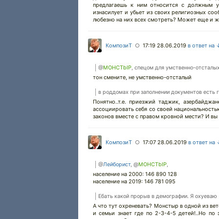
предлагаешь к ним относится с должным у
изнасилует и убьет из своих религиозных соо
любезно на них всех смотреть? Может еще и ж
КомпозиТ
17:19 28.06.2019
в ответ на 
○
@
MOHCTbIP
, спецом для умственно-отсталы
тон смените, не умственно-отсталый
в роддомах при заполнении документов ест
Понятно..т.е. приезжий таджик, азербайджан
ассоциировать себя со своей национальностью
законов вместе с правом кровной мести? И вы
КомпозиТ
17:07 28.06.2019
в ответ на
○
@
Лейборист
, @
MOHCTbIP
,
население на 2000: 146 890 128
население на 2019: 146 781 095
Ебать какой прорыв в демографии. Я охуеваю
А что тут охреневать? Монстыр в одной из вет
и семьи знает где по 2-3-4-5 детей!..Но п