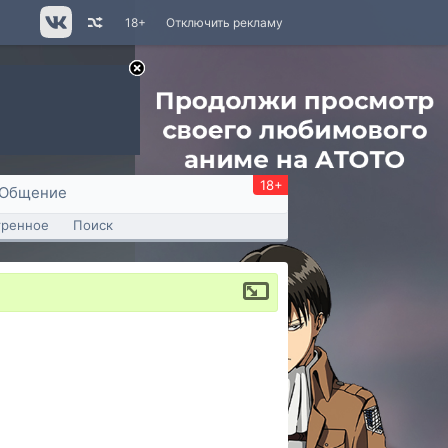
18+
Отключить рекламу
18+
Общение
тренное
Поиск