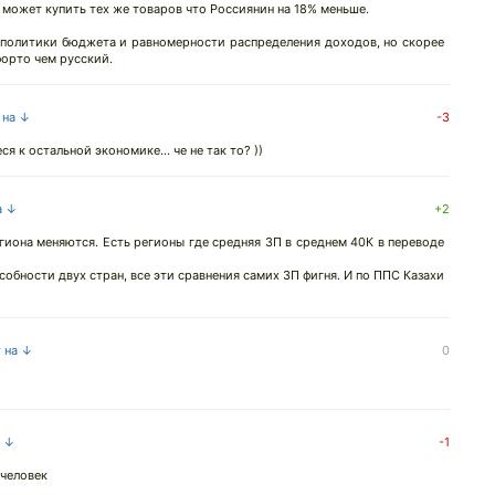
х может купить тех же товаров что Россиянин на 18% меньше.
а политики бюджета и равномерности распределения доходов, но скорее
форто чем русский.
 на ↓
-3
ся к остальной экономике... че не так то? ))
а ↓
+2
гиона меняются. Есть регионы где средняя ЗП в среднем 40К в переводе
обности двух стран, все эти сравнения самих ЗП фигня. И по ППС Казахи
т на ↓
0
а ↓
-1
человек