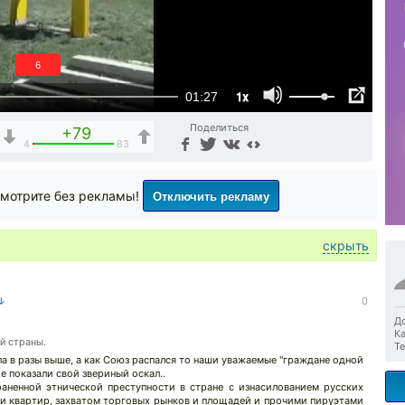
4
1x
01:27
Поделиться
+79
4
83
Отключить рекламу
мотрите без рекламы!
скрыть
 ↓
0
До
Ка
й страны.
Те
ла в разы выше, а как Союз распался то наши уважаемые "граждане одной
.е показали свой звериный оскал..
раненной этнической преступности в стране с изнасилованием русских
ди квартир, захватом торговых рынков и площадей и прочими пируэтами