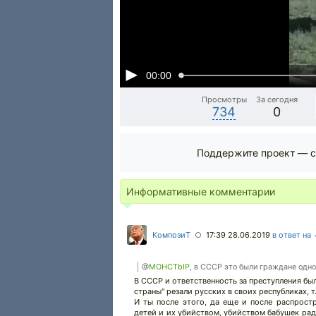
00:00
Просмотры
За сегодня
734
0
Поддержите проект — с
Информативные комментарии
КомпозиТ
17:39 28.06.2019
в ответ на
○
@
MOHCTbIP
, в СССР это были граждане одно
В СССР и ответственность за преступления бы
страны" резали русских в своих республиках, т
И ты после этого, да еще и после распрост
детей и их убийством, убийством бабушек ра