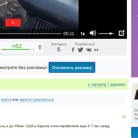
7
1x
00:11
Закладки
Поделиться
+62
5
1
73
Отключить рекламу
мотрите без рекламы!
с начала
|
дерево
о
войти
или
зарегистрироваться
До
Ка
+3
Те
сь и до РФии. США и Европа этим переболели еще 5-7 лет назад