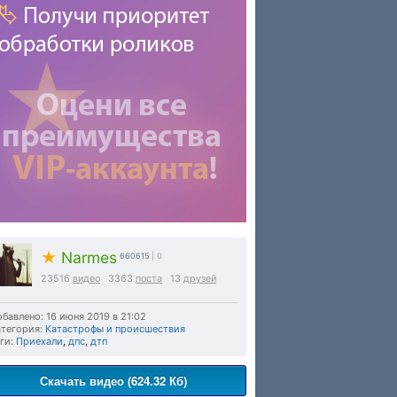
★
Narmes
660615
| 0
23516
видео
3363
поста
13
друзей
бавлено: 16 июня 2019 в 21:02
тегория:
Катастрофы и происшествия
ги:
Приехали
,
дпс
,
дтп
Скачать видео (624.32 Кб)