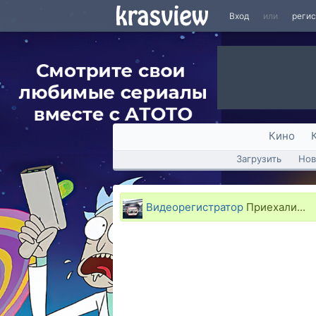
Вход
или
реги
Кино
Загрузить
Нов
Видеорегистратор
Приехали...