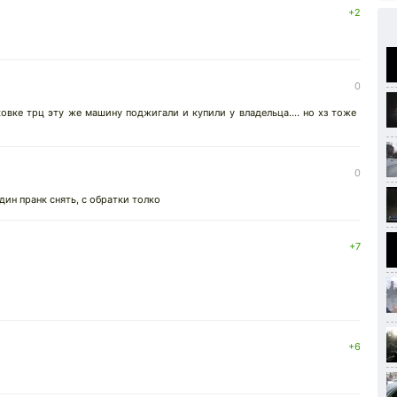
+2
0
ковке трц эту же машину поджигали и купили у владельца.... но хз тоже
0
ин пранк снять, с обратки толко
+7
+6