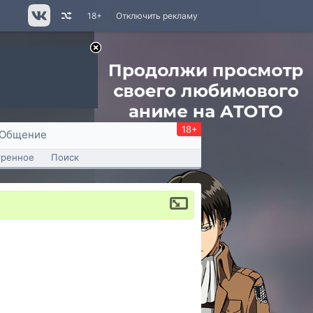
18+
Отключить рекламу
18+
Общение
тренное
Поиск