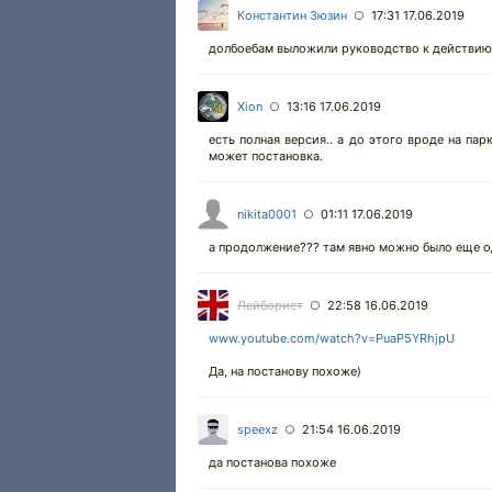
Константин Зюзин
17:31 17.06.2019
○
долбоебам выложили руководство к действию
Xion
13:16 17.06.2019
○
есть полная версия.. а до этого вроде на пар
может постановка.
nikita0001
01:11 17.06.2019
○
а продолжение??? там явно можно было еще од
Лейборист
22:58 16.06.2019
○
www.youtube.com/watch?v=PuaP5YRhjpU
Да, на постанову похоже)
speexz
21:54 16.06.2019
○
да постанова похоже