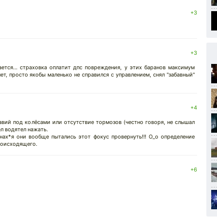
+3
+3
ется... страховка оплатит дпс повреждения, у этих баранов максимум
ет, просто якобы маленько не справился с управлением, снял "забавный"
+4
авий под колёсами или отсутствие тормозов (честно говоря, не слышал
л водятел нажать.
 нах*я они вообще пытались этот фокус провернуть!!! О_о определение
роисходящего.
+6