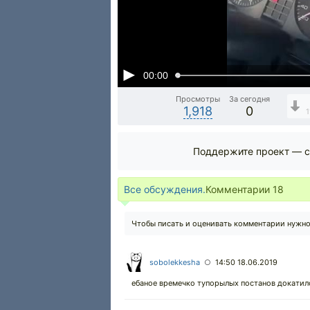
00:00
Просмотры
За сегодня
1,918
0
1
Поддержите проект — с
Все обсуждения.
Комментарии
18
Чтобы писать и оценивать комментарии нужн
sobolekkesha
14:50 18.06.2019
○
ебаное времечко тупорылых постанов докатило