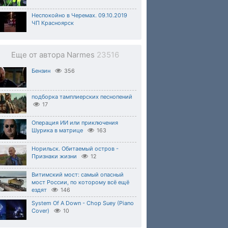
Неспокойно в Черемах. 09.10.2019
ЧП Красноярск
Еще от автора Narmes
23516
Бензин
356
подборка тамплиерских песнопений
17
Операция ИИ или приключения
Шурика в матрице
163
Норильск. Обитаемый остров -
Признаки жизни
12
Витимский мост: самый опасный
мост России, по которому всё ещё
ездят
146
System Of A Down - Chop Suey (Piano
Cover)
10