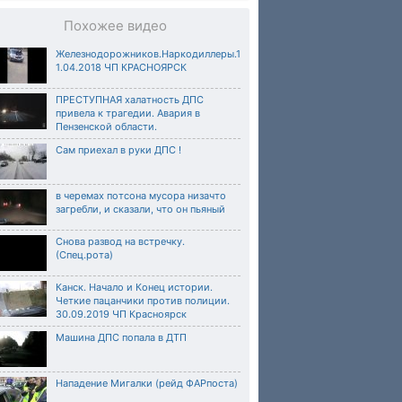
Похожее видео
Железнодорожников.Наркодиллеры.1
1.04.2018 ЧП КРАСНОЯРСК
ПРЕСТУПНАЯ халатность ДПС
привела к трагедии. Авария в
Пензенской области.
Сам приехал в руки ДПС !
в черемах потсона мусора низачто
загребли, и сказали, что он пьяный
Снова развод на встречку.
(Спец.рота)
Канск. Начало и Конец истории.
Четкие пацанчики против полиции.
30.09.2019 ЧП Красноярск
Машина ДПС попала в ДТП
Нападение Мигалки (рейд ФАРпоста)