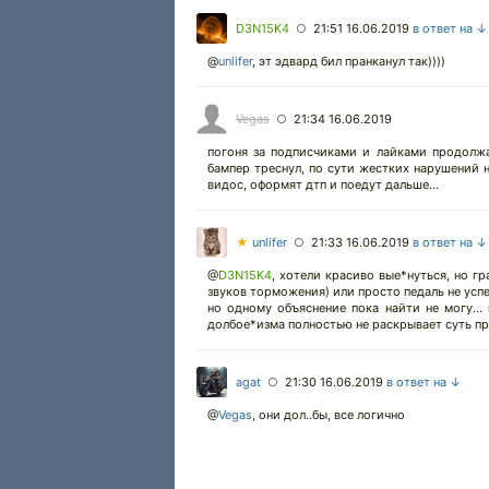
D3N15K4
21:51 16.06.2019
в ответ на ↓
○
@
unlifer
,
эт эдвард бил пранканул так))))
Vegas
21:34 16.06.2019
○
погоня за подписчиками и лайками продолжа
бампер треснул, по сути жестких нарушений н
видос, оформят дтп и поедут дальше...
★
unlifer
21:33 16.06.2019
в ответ на ↓
○
@
D3N15K4
,
хотели красиво вые*нуться, но гр
звуков торможения) или просто педаль не успе
но одному объяснение пока найти не могу...
долбое*изма полностью не раскрывает суть п
agat
21:30 16.06.2019
в ответ на ↓
○
@
Vegas
,
они дол..бы, все логично