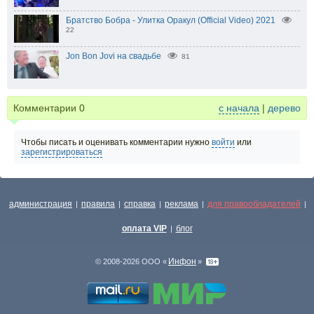
Братство Бобра - Улитка Оракул (Official Video) 2021
22
Jon Bon Jovi на свадьбе
81
Комментарии
0
с начала
|
дерево
Чтобы писать и оценивать комментарии нужно
войти
или
зарегистрироваться
администрация
правила
справка
реклама
для правообладателей
|
|
|
|
|
оплата VIP
блог
|
Инфон
© 2008-2026 ООО «
»