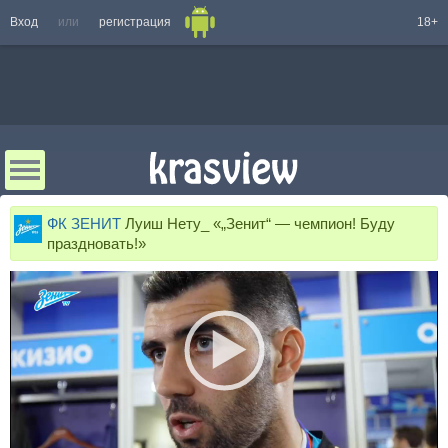
Вход
или
регистрация
18+
ФК ЗЕНИТ
Луиш Нету_ «„Зенит“ — чемпион! Буду
праздновать!»