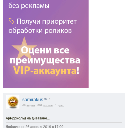
samirakus
314
| 0
46
видео
809
постов
1
друг
АрРррнольд на диваване...
Добавлено: 26 апреля 2019 в 17:09