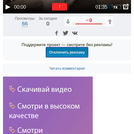
1x
00:00
01:35
6
Просмотры
За сегодня
−9
66
0
9
0
Поддержите проект — смотрите без рекламы!
Отключить рекламу
Читать комментарии