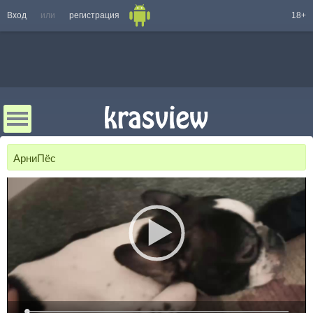
Вход
или
регистрация
18+
АрниПёс