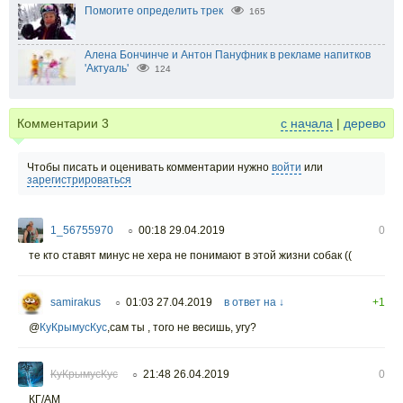
Помогите определить трек
165
Алена Бончинче и Антон Пануфник в рекламе напитков
'Актуаль'
124
Комментарии
3
с начала
|
дерево
Чтобы писать и оценивать комментарии нужно
войти
или
зарегистрироваться
1_56755970
00:18 29.04.2019
0
○
те кто ставят минус не хера не понимают в этой жизни собак ((
samirakus
01:03 27.04.2019
в ответ на ↓
+1
○
@
КуКрымусКус
,сам ты , того не весишь, угу?
КуКрымусКус
21:48 26.04.2019
0
○
КГ/АМ