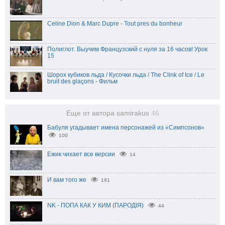
Celine Dion & Marc Dupre - Tout pres du bonheur
Полиглот. Выучим Французский с нуля за 16 часов! Урок
15
Шорох кубиков льда / Кусочки льда / The Clink of Ice / Le
bruit des glaçons - Фильм
Еще от автора samirakus
46
Бабуля угадывает имена персонажей из «Симпсонов»
100
Ежик чихает все версии
14
И вам того же
191
NK - ПОПА КАК У КИМ (ПАРОДІЯ)
44