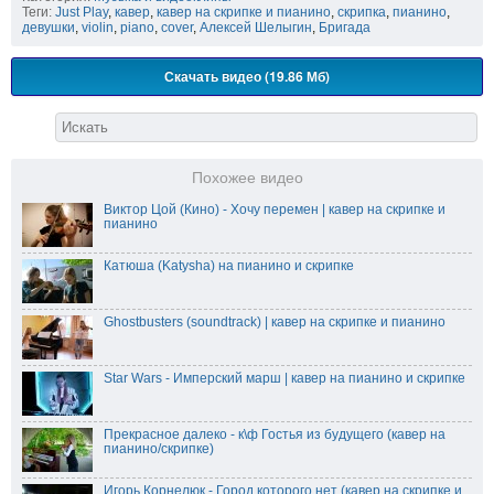
Теги:
Just Play
,
кавер
,
кавер на скрипке и пианино
,
скрипка
,
пианино
,
девушки
,
violin
,
piano
,
cover
,
Алексей Шелыгин
,
Бригада
Скачать видео (19.86 Мб)
Похожее видео
Виктор Цой (Кино) - Хочу перемен | кавер на скрипке и
пианино
Катюша (Katysha) на пианино и скрипке
Ghostbusters (soundtrack) | кавер на скрипке и пианино
Star Wars - Имперский марш | кавер на пианино и скрипке
Прекрасное далеко - к\ф Гостья из будущего (кавер на
пианино/скрипке)
Игорь Корнелюк - Город которого нет (кавер на скрипке и