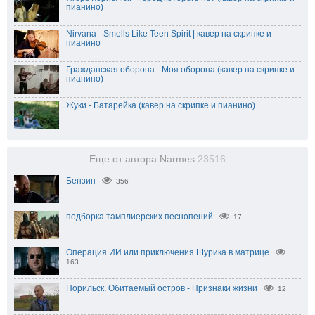
пианино)
Nirvana - Smells Like Teen Spirit | кавер на скрипке и
пианино
Гражданская оборона - Моя оборона (кавер на скрипке и
пианино)
Жуки - Батарейка (кавер на скрипке и пианино)
Еще от автора Narmes
23516
Бензин
356
подборка тамплиерских песнопений
17
Операция ИИ или приключения Шурика в матрице
163
Норильск. Обитаемый остров - Признаки жизни
12