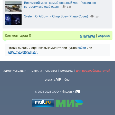
Витимский мост: самый опасный мост России, по
которому всё ещё ездят
146
System Of A Down - Chop Suey (Piano Cover)
10
Комментарии
0
с начала
|
дерево
Чтобы писать и оценивать комментарии нужно
войти
или
зарегистрироваться
администрация
правила
справка
реклама
для правообладателей
|
|
|
|
|
оплата VIP
блог
|
Инфон
© 2008-2026 ООО «
»