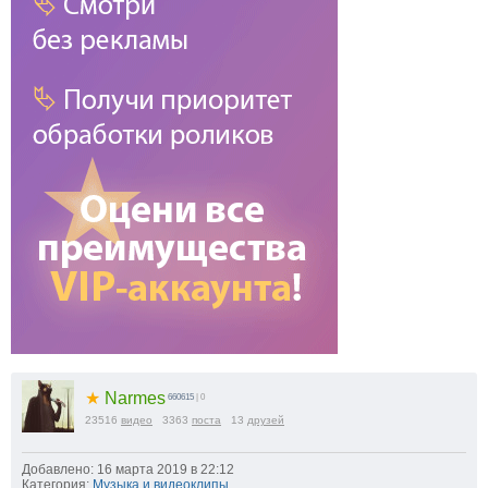
★
Narmes
660615
| 0
23516
видео
3363
поста
13
друзей
Добавлено: 16 марта 2019 в 22:12
Категория:
Музыка и видеоклипы