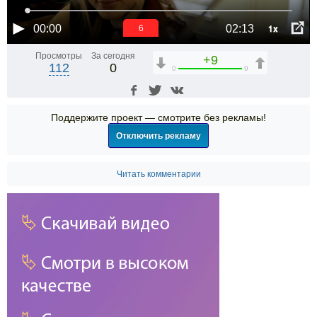
1x
00:00
02:13
6
Просмотры
За сегодня
+9
112
0
0
9
Поддержите проект — смотрите без рекламы!
Отключить рекламу
Читать комментарии