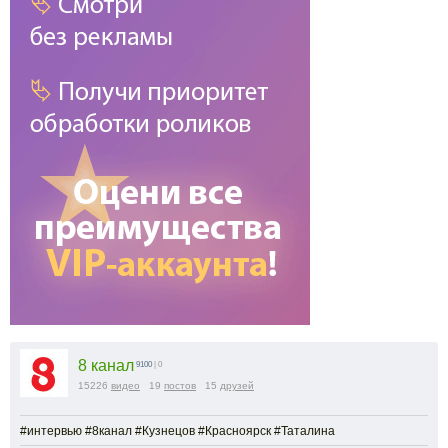
8 канал
9100
| 0
15226
видео
19
постов
15
друзей
#интервью #8канал #Кузнецов #Красноярск #Таталина