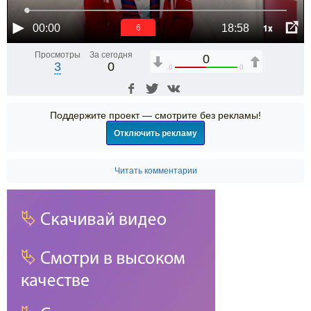
1x
00:00
18:58
6
Просмотры
За сегодня
0
3
0
0
0
Поддержите проект — смотрите без рекламы!
Отключить рекламу
Читать комментарии