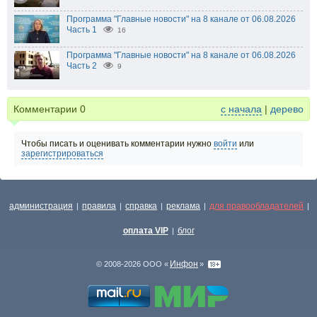
Программа "Главные новости" на 8 канале от 06.08.2026
Часть 1
16
Программа "Главные новости" на 8 канале от 06.08.2026
Часть 2
9
Комментарии
0
с начала
|
дерево
Чтобы писать и оценивать комментарии нужно
войти
или
зарегистрироваться
администрация
правила
справка
реклама
для правообладателей
|
|
|
|
|
оплата VIP
блог
|
Инфон
© 2008-2026 ООО «
»