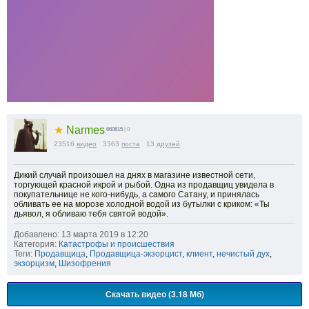
★
Narmes
660615
| 0
23516
видео
3363
поста
13
друзей
Дикий случай произошел на днях в магазине известной сети,
торгующей красной икрой и рыбой. Одна из продавщиц увидела в
покупательнице не кого-нибудь, а самого Сатану, и принялась
обливать ее на морозе холодной водой из бутылки с криком: «Ты
дьявол, я обливаю тебя святой водой».
Добавлено: 13 марта 2019 в 12:20
Категория:
Катастрофы и происшествия
Теги:
Продавщица
,
Продавщица-экзорцист
,
клиент
,
нечистый дух
,
экзорцизм
,
Шизофрения
Скачать видео (3.18 Мб)