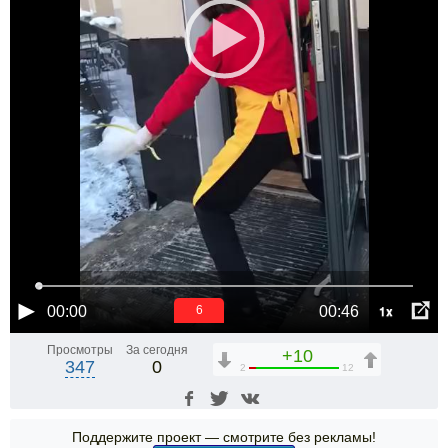
1x
00:00
00:46
5
Просмотры
За сегодня
+10
347
0
2
12
Поддержите проект — смотрите без рекламы!