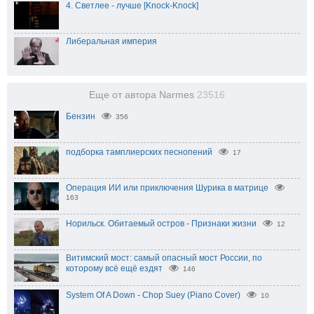
4. Светлее - лучше [Knock-Knock]
Либеральная империя
Еще от автора Narmes
23516
Бензин
356
подборка тамплиерских песнопений
17
Операция ИИ или приключения Шурика в матрице
163
Норильск. Обитаемый остров - Признаки жизни
12
Витимский мост: самый опасный мост России, по
которому всё ещё ездят
146
System Of A Down - Chop Suey (Piano Cover)
10