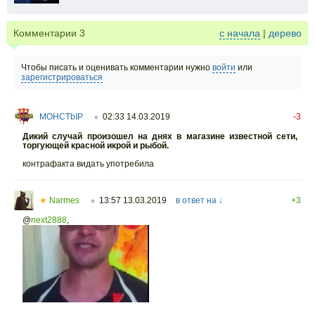
Комментарии
3
с начала
|
дерево
Чтобы писать и оценивать комментарии нужно
войти
или
зарегистрироваться
MOHCTbIP
02:33 14.03.2019
-3
○
Дикий случай произошел на днях в магазине известной сети,
торгующей красной икрой и рыбой.
контрафакта видать употребила
★
Narmes
13:57 13.03.2019
в ответ на ↓
+3
○
@
next2888
,