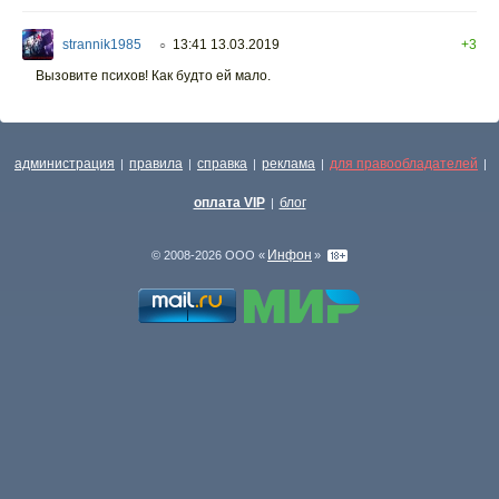
strannik1985
13:41 13.03.2019
+3
○
Вызовите психов! Как будто ей мало.
администрация
правила
справка
реклама
для правообладателей
|
|
|
|
|
оплата VIP
блог
|
Инфон
© 2008-2026 ООО «
»