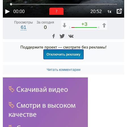
1x
00:00
20:52
6
Просмотры
За сегодня
+3
61
0
1
4
Поддержите проект — смотрите без рекламы!
Отключить рекламу
Читать комментарии