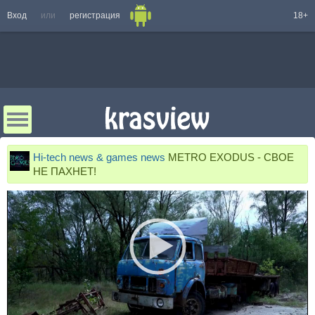
Вход
или
регистрация
18+
Hi-tech news & games news
METRO EXODUS - СВОЕ
НЕ ПАХНЕТ!