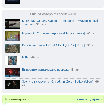
Еще от автора m1nacris
4420
Мстители: Финал / Avengers: Endgame - Дублированный
трейлер
1847
Мульты СТС глазами взрослых! [Мои нулевые]
66
Dota Auto Chess - НОВЫЙ ТРЕНД 2019 [обзор]
72
NANI
480
Выпустите монтажера из подвала
358
Звоните в скорую,тут бит убили (Zero - Bodak Yellow)
28
Комментарии
0
с начала
|
дерево