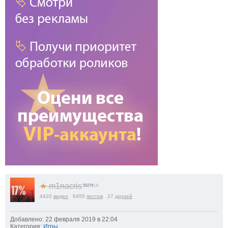
★
m1nacris
55279
| 0
4420
видео
6455
постов
27
друзей
Добавлено: 22 февраля 2019 в 22:04
Категория:
Игры