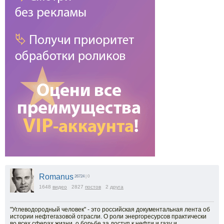
Romanus
26724
| 0
1648
видео
2827
постов
2
друга
"Углеводородный человек" - это российская документальная лента об
истории нефтегазовой отрасли. О роли энергоресурсов практически
во всех сферах жизни, о борьбе за доступ к нефти и газу и