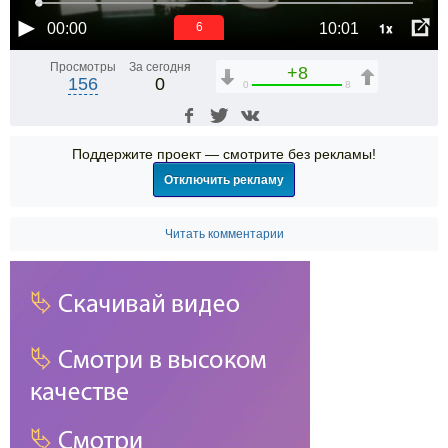
1x
00:00
10:01
5
Просмотры
За сегодня
+8
156
0
0
8
Поддержите проект — смотрите без рекламы!
Отключить рекламу
Читать комментарии