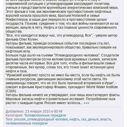
современной ситуации с углеводородами рассуждают политики,
ученые и представители крупнейших энергетических компаний мира.
Этот фильм о том, как экономическое противостояние нефтяных
королей начала прошлого века, братьев Нобелей и семьи
Рокфеллеров, в наши дни переросло в противостояние целых
государств. Похоже, суждение о том, что все войны начинаются из-за
женщин, кануло в лету. Нефть и газ главные ценности современного
общества.
"Все, что находится вокруг нас, это углеводород. Все", - уверен автор
фильма Олег Колин.
Авторы фильма, приводя основные события последних ста лет,
показывают, как эволюционировало общество, буквально севшее на
нефтяную иглу.
Больше года ушло на съемки "Углеводородного человека". Создатели
фильма просмотрели сотни километров архивных съемок, записали
десятки часов интервью. Все для того, чтобы в фильм вошли самые
откровенные, без купюр, слова тех, кто точно знает истинную цену
нефти и газа.
"Иракский конфликт просто не имел бы места, если бы нефть не была
главным ресурсом, двигающим экономику этой части света. Но
американцы говорят, что не это было причиной вторжения в Ирак", -
говорит в фильме Кристофер Флавин, президент World Water Institute
(США).
Авторы фильма ничего не утверждают, они лишь констатируют факты.
Мировые запасы нефти стремительно иссякают. Потребление газа
растет с каждым годом. Россия имеет колосса...
»»»
Добавлено: 23 января 2010 в 00:48
Категория:
Телевизионные передачи
Теги:
россия
,
углеводородный человек
,
нефть
,
газ
,
деньги
,
власть
,
телевизионные передачи