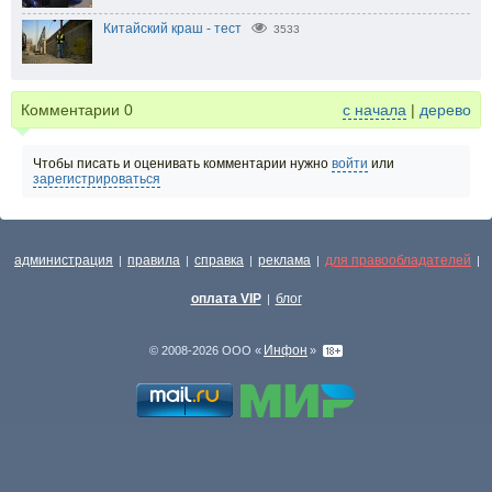
Китайский краш - тест
3533
Комментарии
0
с начала
|
дерево
Чтобы писать и оценивать комментарии нужно
войти
или
зарегистрироваться
администрация
правила
справка
реклама
для правообладателей
|
|
|
|
|
оплата VIP
блог
|
Инфон
© 2008-2026 ООО «
»