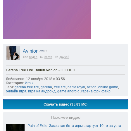
Avinion
1693
| 0
452
видео
62
поста
95
друзей
Garena Free Fire Trailer! Avinion - Full HD!!!
Добавлено: 12 ноября 2018 в 03:56
Категория:
Игры
Теги:
garena free fire
,
garena
,
free fire
,
battle royal
,
action
,
online game
,
онлайн игра
,
игра на андроид
,
game android
,
гарена фри файр
Скачать видео (35.83 Мб)
Похожее видео
Path of Exile: Закрытая бета игры стартует 10-го августа