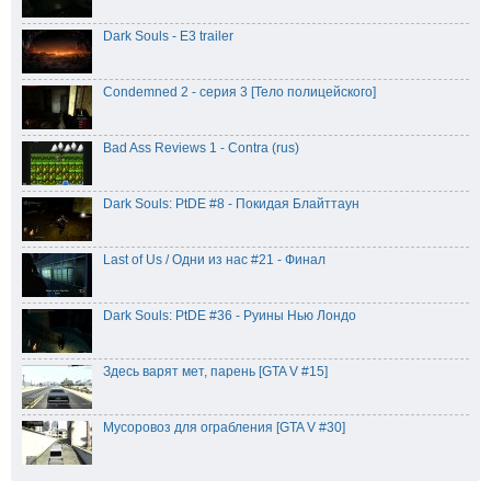
Dark Souls - E3 trailer
Condemned 2 - серия 3 [Тело полицейского]
Bad Ass Reviews 1 - Contra (rus)
Dark Souls: PtDE #8 - Покидая Блайттаун
Last of Us / Одни из нас #21 - Финал
Dark Souls: PtDE #36 - Руины Нью Лондо
Здесь варят мет, парень [GTA V #15]
Мусоровоз для ограбления [GTA V #30]