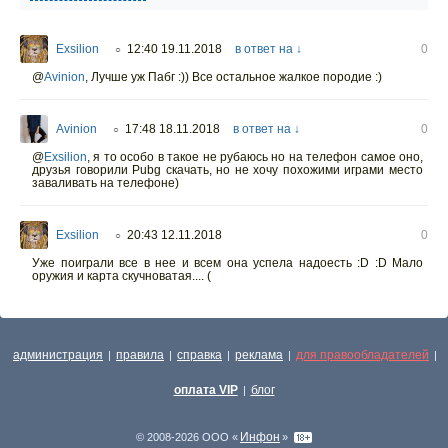
Exsilion
12:40 19.11.2018
в ответ на ↓
0
○
@
Avinion
,
Лучше уж Пабг :)) Все остальное жалкое породие :)
Avinion
17:48 18.11.2018
в ответ на ↓
0
○
@
Exsilion
,
я то особо в такое не рубаюсь но на телефон самое оно,
друзья говорили Pubg скачать, но не хочу похожими играми место
заваливать на телефоне)
Exsilion
20:43 12.11.2018
0
○
Уже поиграли все в нее и всем она успела надоесть :D :D Мало
оружия и карта скучноватая.... (
администрация
правила
справка
реклама
для правообладателей
|
|
|
|
|
оплата VIP
блог
|
Инфон
© 2008-2026 ООО «
»