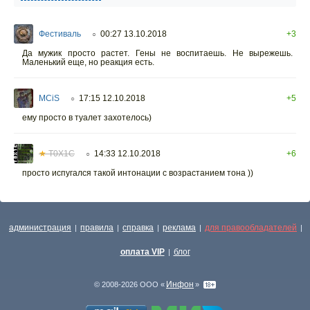
Фестиваль
00:27 13.10.2018
+3
○
Да мужик просто растет. Гены не воспитаешь. Не вырежешь.
Маленький еще, но реакция есть.
MCiS
17:15 12.10.2018
+5
○
ему просто в туалет захотелось)
★
T0X1C
14:33 12.10.2018
+6
○
просто испугался такой интонации с возрастанием тона ))
администрация
правила
справка
реклама
для правообладателей
|
|
|
|
|
оплата VIP
блог
|
Инфон
© 2008-2026 ООО «
»