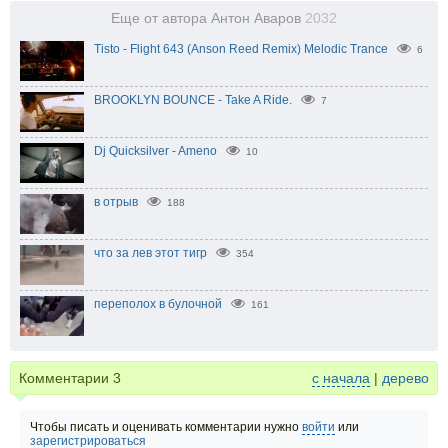
Еще от автора Антон Аваров
2032
Tisto - Flight 643 (Anson Reed Remix) Melodic Trance
6
BROOKLYN BOUNCE - Take A Ride.
7
Dj Quicksilver - Ameno
10
в отрыв
188
что за лев этот тигр
354
переполох в булочной
161
Комментарии
3
с начала
|
дерево
Чтобы писать и оценивать комментарии нужно
войти
или
зарегистрироваться