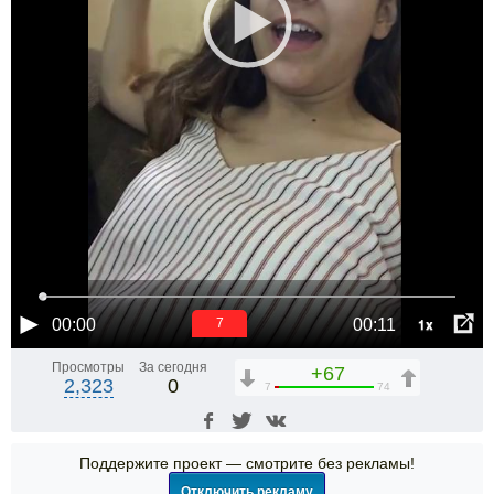
1x
00:00
00:11
6
Просмотры
За сегодня
+67
2,323
0
7
74
Поддержите проект — смотрите без рекламы!
Отключить рекламу