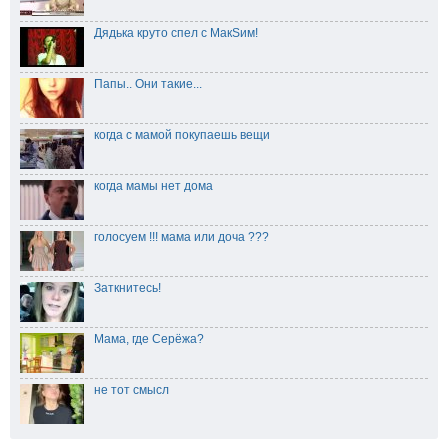
Дядька круто спел с МакSим!
Папы.. Они такие...
когда с мамой покупаешь вещи
когда мамы нет дома
голосуем !!! мама или доча ???
Заткнитесь!
Мама, где Серёжа?
не тот смысл