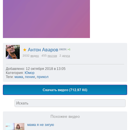
★
Антон Аваров
108229
|
+1
2032
видео
455
постов
2
друга
Добавлено: 12 октября 2018 в 13:05
Категория:
Юмор
Теги:
мама
,
пение
,
прикол
Скачать видео (712.97 Кб)
Похожее видео
мама я не зигую